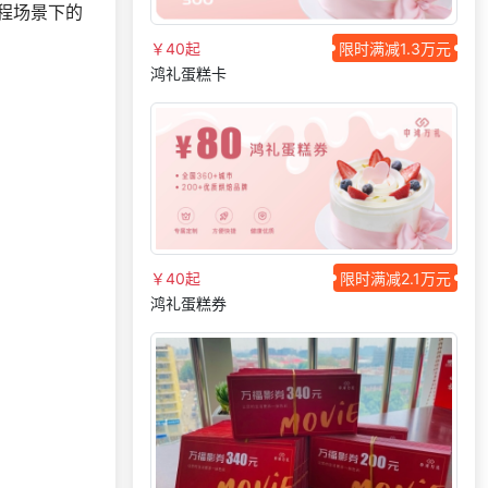
选择礼品卡商城系
程场景下的
150***
20 天前
统
￥40起
限时满减1.3万元
189***
3 天前
选择福利发放系统
鸿礼蛋糕卡
139***
1 天前
咨询积分商城搭建
193***
20 天前
咨询SaaS相关问题
186***
33 分钟前
咨询工会福利平台
索要福利礼品采购
138***
28 天前
资料
选择礼品卡商城系
181***
21 天前
统
￥40起
限时满减2.1万元
咨询积分兑换商城
鸿礼蛋糕券
176***
13 天前
开发
获取礼品采购供应
198***
1 天前
链资料
133***
21 天前
选择公司礼品商城
咨询积分兑换商城
140***
21 天前
开发