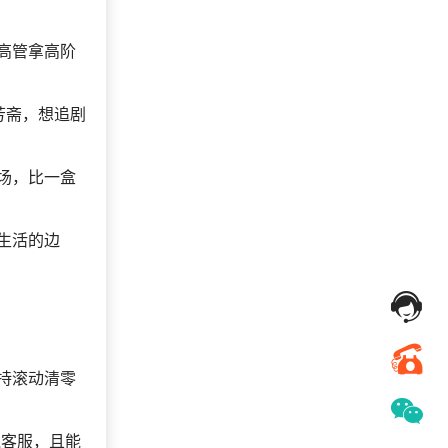
高管拿高阶
芳斋，想追剧
场，比一盒
生活的边
持滚动清零
线客服，且能