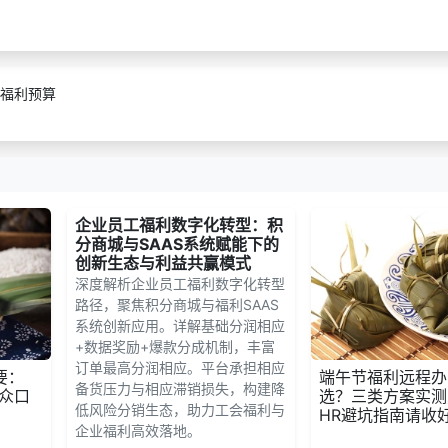
福利预算
企业员工福利数字化转型：积
分商城与SAAS系统赋能下的
创新生态与利益共赢模式
深度解析企业员工福利数字化转型
路径，聚焦积分商城与福利SAAS
系统创新应用。详解基础分润相应
+数据奖励+爆款分成机制，丰富
订单最高分润相应。平台承担相应
要：
端午节福利远程办
备货压力与相应滞销损失，构建降
众口
选？三类方案实测
低风险分销生态，助力工会福利与
HR避坑指南请收
企业福利高效落地。