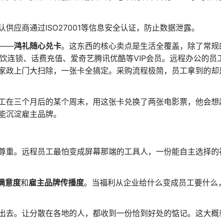
供应商通过ISO27001等信息安全认证，防止数据泄露。
——
鸿礼随心兑卡
。这东西的核心卖点是生活全覆盖，除了常规
饮连锁、话费充值、爱奇艺腾讯优酷等VIP会员。远程办公的员
家政上门大扫除，一张卡全搞定。采购流程极简，员工拿到的却
工在三个月后的某个周末，用这张卡兑换了两张电影票，他会想
能沉淀雇主品牌。
尊重。远程员工最怕变成屏幕那端的工具人，一份能自主选择的
满意度
和
雇主品牌传播度
。当福利从企业给什么变成员工要什么
出去。让分散在各地的人，都收到一份恰到好处的惦记。这大概