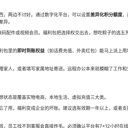
西，两边不讨好。通过数字化平台，可以设置
差异化积分额度
，
差异。
数码配件或视频会员。福利包把选择权交出去，想吃粽子的选五
利包里的
即时到账权益
（如话费充值、外卖红包）能马上派上用
赠家人，或者填写家属地址寄送。远程办公本来就模糊了工作和
想状态是覆盖实物电商、本地生活、虚拟充值三大类。
忘了用，福利变成企业的坏账。建议选有效期一年以上，或者支
效，员工找不到客服会直接炸毛。必须确认平台有7×12小时在