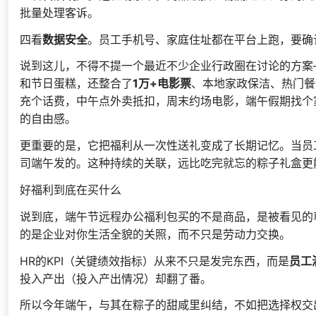
批量处理客诉。
四看
数据安全
。员工手机号、家庭住址都在平台上跑，要确认
说到这儿，不得不提一个最近不少企业行政圈在讨论的方案
和节日蛋糕，还整合了
1万+电影票
、本地家政保洁、热门餐
充个话费，中午点外卖抵扣，周末约场电影，端午假期找个
的自由感。
更重要的是，它把福利从一次性送礼变成了长期记忆。当员
司端午发的。这种持续的关联，远比吃完就忘的粽子礼盒更
好福利到底在买什么
说到底，端午节远程办公福利包买的不是商品，是被看见的
的是企业对你生活全貌的关照，而不只是劳动力交换。
HR的KPI（关键绩效指标）从来不只是发完东西，而是
员工
投入产出（投入产出情况）却翻了番。
所以今年端午，与其在粽子的甜咸里纠结，不如把选择权交