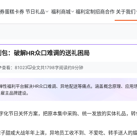
券
蛋糕卡券
节日礼品
福利商城
福利定制
招商合作
关于我们
利包：破解HR众口难调的送礼困局
查看：81023
全文共
1798
字
阅读约
9
分钟
弹性福利平台解决HR众口难调、异地配送等痛点。涵盖概念原理、应用
与雇主品牌建设。
字化节日关怀方案，把原本集中采购、统一发放的实体礼品，转
粽子甜咸大战年年上演，异地员工收不到、不爱吃、转手送人的