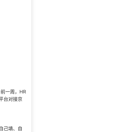
193***
20 天前
咨询SaaS相关问题
186***
33 分钟前
咨询工会福利平台
索要福利礼品采购
138***
28 天前
资料
选择礼品卡商城系
181***
21 天前
统
咨询积分兑换商城
176***
13 天前
开发
获取礼品采购供应
198***
1 天前
链资料
133***
21 天前
选择公司礼品商城
前一周，HR
平台对接京
自己填、自