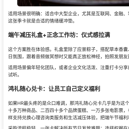
适用场景很明确：适合中大型企业，尤其是互联网、金融、
这张季卡就是合适的情绪缓冲垫。
端午减压礼盒+正念工作坊：仪式感拉满
这个方案胜在体验感。礼盒里除了应景粽子，搭配草本香囊
日氛围，跟着音频做冥想时又能真正放松神经，拍照发朋友
适用场景偏年轻化团队，或者企业文化活泼、注重打卡分享
试听。
鸿礼随心兑卡：让员工自己定义福利
如果HR最头疼的是众口难调，那鸿礼随心兑卡几乎是为这
十多万种商品、二百四十多个品牌蛋糕、一万多张电影票，
样支持兑换心理咨询类服务和生活减压体验，把端午节福利
采购流程极轻，一张卡解决所有节日发放难题；选择权握在