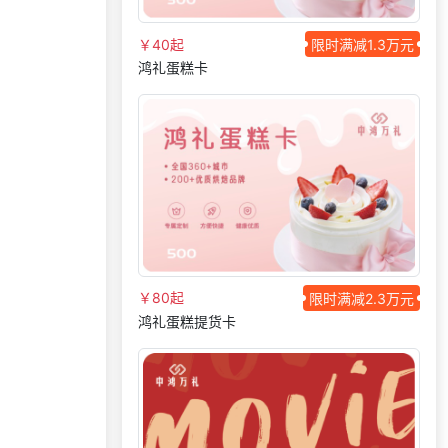
获取礼品商城搭建资
190***
12 天前
料
￥40起
限时满减1.3万元
鸿礼蛋糕卡
192***
25 天前
咨询SaaS相关问题
199***
3 天前
选择公司礼品商城
137***
4 天前
选择了企业福利系统
177***
23 天前
加入礼品平台
咨询积分兑换商城开
184***
16 天前
发
130***
25 天前
申请按需体验系统
149***
26 天前
咨询积分商城搭建
￥80起
限时满减2.3万元
177***
24 天前
加入分销
鸿礼蛋糕提货卡
176***
10 天前
选择公司礼品商城
171***
16 天前
咨询供应商礼品
137***
11 天前
咨询工会福利平台
156***
9 天前
咨询一站式福利方案