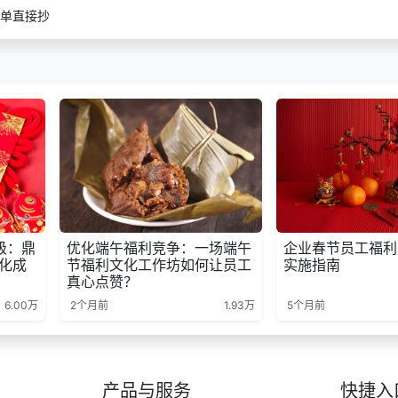
单直接抄
级：鼎
优化端午福利竞争：一场端午
企业春节员工福利
优化成
节福利文化工作坊如何让员工
实施指南
真心点赞？
6.00万
2个月前
1.93万
5个月前
产品与服务
快捷入