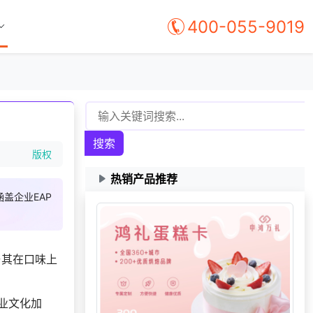
400-055-9019
搜索
版权
热销产品推荐
盖企业EAP
与其在口味上
业文化加
176***
8 天前
选择定制礼品商城