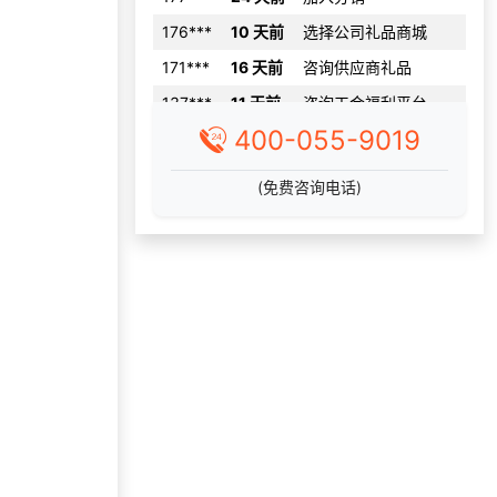
171***
16 天前
咨询供应商礼品
137***
11 天前
咨询工会福利平台
156***
9 天前
咨询一站式福利方案
400-055-9019
136***
19 天前
加入礼品平台
147***
18 天前
咨询工会福利平台
(免费咨询电话)
176***
8 天前
选择定制礼品商城
获取礼品商城搭建资
190***
12 天前
料
192***
25 天前
咨询SaaS相关问题
199***
3 天前
选择公司礼品商城
137***
4 天前
选择了企业福利系统
177***
23 天前
加入礼品平台
咨询积分兑换商城开
184***
16 天前
发
130***
25 天前
申请按需体验系统