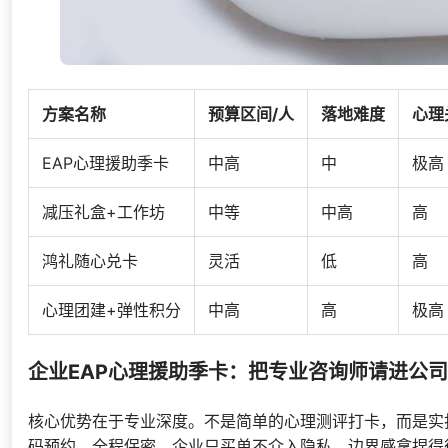
方案名称
预算区间/人
落地难度
心理
EAP心理援助季卡
中高
中
极高
减压礼盒+工作坊
中等
中高
高
鸿礼随心兑卡
灵活
低
高
心理团建+弹性积分
中高
高
极高
企业EAP心理援助季卡：把专业咨询师请进公司
核心优势在于专业深度。不是简单的心理测评打卡，而是实
码预约，全程保密，企业只买单不介入隐私，边界感拿捏得