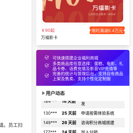
136***
19 天前
加入礼品平台
147***
18 天前
咨询工会福利平台
176***
8 天前
选择定制礼品商城
￥90起
限时满减6.4万元
获取礼品商城搭建资
万福影卡
190***
12 天前
料
192***
25 天前
咨询SaaS相关问题
可快速搭建企业福利商城
199***
3 天前
选择公司礼品商城
多类商品库任意选择：蛋糕、电影、礼
品卡券、话费充值及影音VIP充值等
137***
4 天前
选择了企业福利系统
完善的统计与管理后台，支持自有商品
上架及售卖、支持个性化定制服
177***
23 天前
加入礼品平台
咨询积分兑换商城开
184***
16 天前
用户动态
发
130***
25 天前
申请按需体验系统
149***
26 天前
咨询积分商城搭建
177***
24 天前
加入分销
道。员工扫
176***
10 天前
选择公司礼品商城