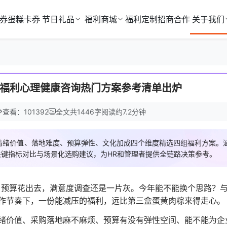
券
蛋糕卡券
节日礼品
福利商城
福利定制
招商合作
关于我们
福利心理健康咨询热门方案参考清单出炉
查看：101392
全文共
1446
字
阅读约
7.2
分钟
绪价值、落地难度、预算弹性、文化加成四个维度精选四组福利方案。涵
键指标对比与场景化选购建议，为HR和管理者提供全链路决策参考。
；预算花出去，满意度调查还是一片灰。今年能不能换个思路？
作节奏下，一份能减压的福利，远比第三盒蛋黄肉粽来得走心。
绪价值、采购落地麻不麻烦、预算有没有弹性空间、能不能为企