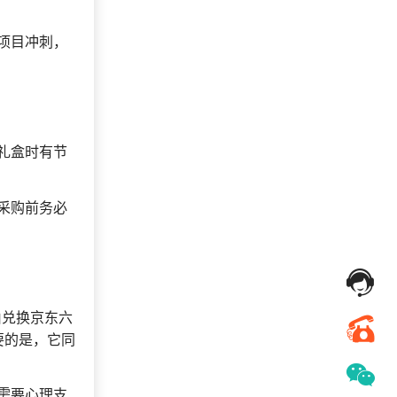
149***
26 天前
咨询积分商城搭建
项目冲刺，
177***
24 天前
加入分销
176***
10 天前
选择公司礼品商城
171***
16 天前
咨询供应商礼品
137***
11 天前
咨询工会福利平台
礼盒时有节
156***
9 天前
咨询一站式福利方案
136***
19 天前
加入礼品平台
采购前务必
147***
18 天前
咨询工会福利平台
由兑换京东六
要的是，它同
需要心理支