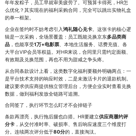
年年发粽子，员工早就审美疲劳了。可预算卡得死，HR怎
么优化？其实现在的福利采购合同，完全可以跳出实物礼盒
的单一框架。
企业在签约时不妨考虑引入
鸿礼随心兑卡
。这张卡的核心逻
辑是一次采购，全场景覆盖：员工既能兑换京东
多品类商
品
，也能享受
1万+电影票
、本地生活服务、话费充值、各
大平台VIP会员等权益。对HR来说，合同里只需约定面额、
有效期及兑换范围，再也不用为甜咸之争头疼。
从合同条款设计上看，这类数字化福利要额外明确两点：一
是平台技术支持的响应时效，二是未激活卡片的退款机制。
建议要求供应商提供独立管理后台，方便企业实时查看兑换
数据，做到福利发放全链路可追溯。
合同签了，执行环节怎么盯才不会掉链子
条款再漂亮，执行拖后腿也白搭。HR要建立
供应商履约评
分卡
，从交付准时率、破损率、售后响应速度三个维度打
分。连续两次评分低于
80分
的，直接淘汰。