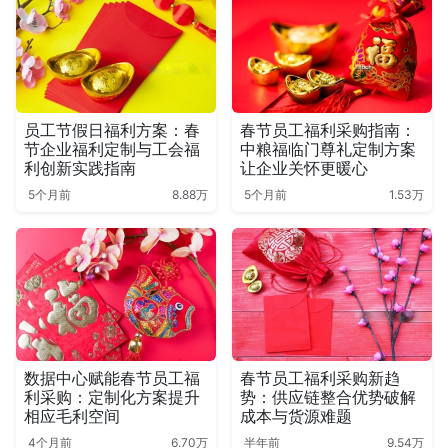
员工节假日福利方案：春
春节员工福利采购指南：
节企业福利定制与工会福
中粮福临门尊礼定制方案
利创新实践指南
让企业关怀更暖心
5个月前
8.88万
5个月前
1.53万
数据中心赋能春节员工福
春节员工福利采购新趋
利采购：定制化方案提升
势：供应链整合优势破解
相应毛利空间
成本与货源难题
4个月前
6.70万
半年前
9.54万