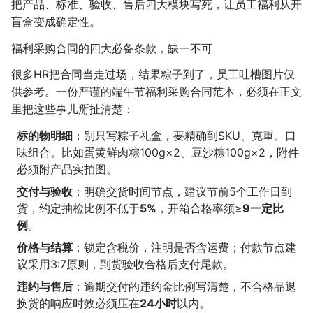
把产品、标准、验收、售后四大模块写死，让员工福利从开
盲盒变成确定性。
福利采购合同的四大必备条款，缺一不可
很多HR把合同当走过场，结果粽子到了，员工吐槽图片仅
供参考。一份严谨的端午节福利采购合同范本，必须在正文
里把这些事儿掰扯清楚：
标的物明细
：别只写粽子礼盒，要精确到SKU、克重、口
味组合。比如蛋黄鲜肉粽100g×2、豆沙粽100g×2，附件
必须附产品实拍图。
交付与验收
：明确交货时间节点，建议节前5个工作日到
货，约定抽检比例不低于
5%
，开箱合格率须≥
9一定比
例
。
价格与结算
：锁定含税价，注明是否含运费；付款节点建
议采用3:7原则，到货验收合格后支付尾款。
违约与售后
：逾期交付的违约金比例写清楚，不合格品退
换货的响应时效必须压在
24小时
以内。