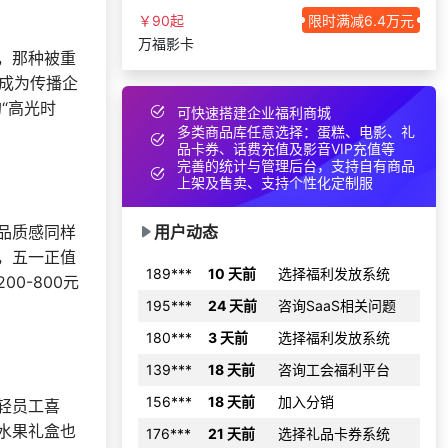
￥90起
限时满减6.4万元
130***
5 小时前
申请按需体验系统
万福影卡
138***
17 天前
选择了礼品提货系统
，那种被重
利成为传播企
166***
2 天前
咨询SaaS相关问题
“高光时
可快速搭建企业福利商城
195***
14 天前
了解福利商城平台
多类商品库任意选择：蛋糕、电影、礼
品卡券、话费充值及影音VIP充值等
180***
21 天前
选择定制礼品商城
完善的统计与管理后台，支持自有商品
上架及售卖、支持个性化定制服
171***
18 天前
获取弹性福利资料
138***
2 天前
了解福利商城平台
用户动态
品质感同样
189***
10 天前
选择福利发放系统
，五一正值
195***
24 天前
咨询SaaS相关问题
0-800元
180***
3 天前
选择福利发放系统
139***
18 天前
咨询工会福利平台
156***
18 天前
加入分销
轻员工喜
176***
21 天前
选择礼品卡券系统
水果礼盒也
135***
8 天前
加入礼品平台