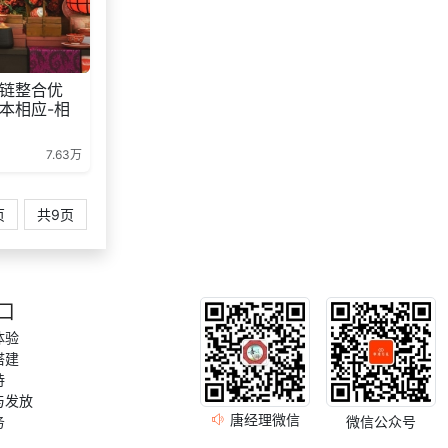
链整合优
本相应-相
7.63万
页
共9页
口
体验
搭建
持
与发放
唐经理微信
务
微信公众号