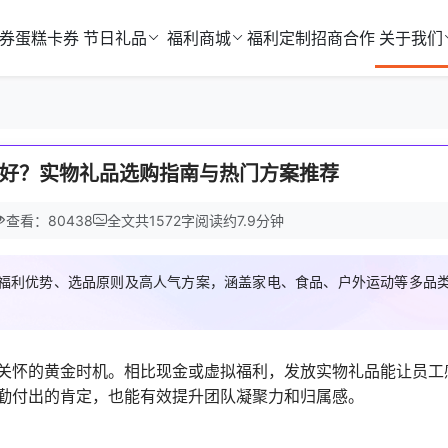
券
蛋糕卡券
节日礼品
福利商城
福利定制
招商合作
关于我们
好？实物礼品选购指南与热门方案推荐
查看：80438
全文共
1572
字
阅读约
7.9
分钟
福利优势、选品原则及高人气方案，涵盖家电、食品、户外运动等多品
关怀的黄金时机。相比现金或虚拟福利，发放实物礼品能让员工
勤付出的肯定，也能有效提升团队凝聚力和归属感。