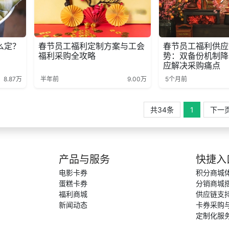
么定？
春节员工福利定制方案与工会
春节员工福利供应
福利采购全攻略
势：双备份机制降
应解决采购痛点
8.87万
半年前
9.00万
5个月前
共34条
1
下一
产品与服务
快捷入
电影卡券
积分商城
蛋糕卡券
分销商城
福利商城
供应链支
新闻动态
卡券采购
定制化服