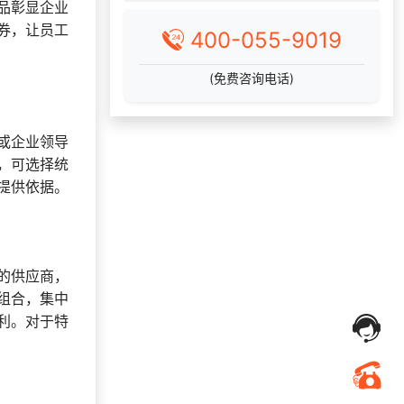
品彰显企业
获取礼品采购供应链
券，让员工
152***
21 天前
400-055-9019
资料
188***
22 天前
加入分销
(免费咨询电话)
130***
5 小时前
申请按需体验系统
138***
17 天前
选择了礼品提货系统
或企业领导
166***
2 天前
咨询SaaS相关问题
，可选择统
195***
14 天前
了解福利商城平台
提供依据。
180***
21 天前
选择定制礼品商城
171***
18 天前
获取弹性福利资料
138***
2 天前
了解福利商城平台
的供应商，
189***
10 天前
选择福利发放系统
组合，集中
利。对于特
195***
24 天前
咨询SaaS相关问题
180***
3 天前
选择福利发放系统