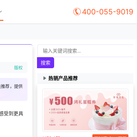
400-055-9019
139***
18 天前
咨询工会福利平台
搜索
156***
18 天前
加入分销
版权
176***
21 天前
选择礼品卡券系统
热销产品推荐
135***
8 天前
加入礼品平台
类推荐，提供
获取礼品采购供应链
152***
21 天前
资料
188***
22 天前
加入分销
感受到更具
130***
5 小时前
申请按需体验系统
138***
17 天前
选择了礼品提货系统