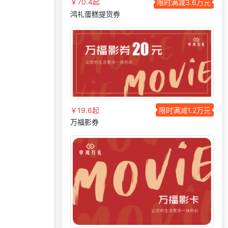
￥70.4起
限时满减3.6万元
166***
2 天前
咨询SaaS相关问题
鸿礼蛋糕提货券
195***
14 天前
了解福利商城平台
180***
21 天前
选择定制礼品商城
171***
18 天前
获取弹性福利资料
138***
2 天前
了解福利商城平台
189***
10 天前
选择福利发放系统
195***
24 天前
咨询SaaS相关问题
￥19.6起
限时满减1.2万元
180***
3 天前
选择福利发放系统
万福影券
139***
18 天前
咨询工会福利平台
156***
18 天前
加入分销
176***
21 天前
选择礼品卡券系统
135***
8 天前
加入礼品平台
获取礼品采购供应链
152***
21 天前
资料
188***
22 天前
加入分销