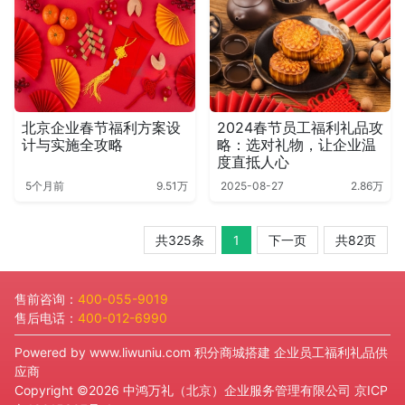
北京企业春节福利方案设
2024春节员工福利礼品攻
计与实施全攻略
略：选对礼物，让企业温
度直抵人心
5个月前
9.51万
2025-08-27
2.86万
共325条
1
下一页
共82页
售前咨询：
400-055-9019
售后电话：
400-012-6990
Powered by
www.liwuniu.com
积分商城搭建 企业员工福利礼品供
应商
Copyright ©2026 中鸿万礼（北京）企业服务管理有限公司
京ICP