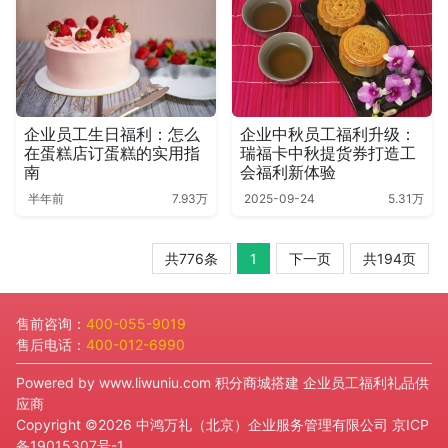
企业员工生日福利：怎么
企业中秋员工福利升级：
在蛋糕店订蛋糕的实用指
瑞福卡中秋提货券打造工
南
会福利新体验
半年前
7.93万
2025-09-24
5.31万
共776条
1
下一页
共194页
售前咨询：
400-055-9019
售后电话：
400-012-6990
Powered by
www.liwuniu.com
积分商城搭建 企业员工福利礼品供
应商
Copyright ©2026 中鸿万礼（北京）企业服务管理有限公司
京ICP
备19015307号-1