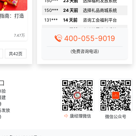
150***
24 天前
选择礼品商城系统
131***
14 天前
咨询工会福利平台
指南：打造
138***
10 天前
申请按需体验系统
155***
2 天前
加入礼品平台
7.47万
400-055-9019
176***
7 天前
了解福利商城平台
(免费咨询电话)
134***
29 天前
咨询一站式福利方案
共42页
获取礼品商城搭建资
140***
17 天前
料
151***
28 天前
索要商城资料
口
获取礼品采购供应链
176***
17 天前
体验
资料
搭建
索要福利礼品采购资
持
199***
27 天前
料
与发放
唐经理微信
145***
6 天前
选择礼品商城系统
务
微信公众号
138***
27 天前
选择了企业福利系统
131***
21 天前
索要商城资料