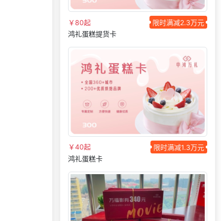
151***
28 天前
索要商城资料
￥80起
限时满减2.3万元
获取礼品采购供应链
鸿礼蛋糕提货卡
176***
17 天前
资料
索要福利礼品采购资
199***
27 天前
料
145***
6 天前
选择礼品商城系统
138***
27 天前
选择了企业福利系统
131***
21 天前
索要商城资料
156***
27 天前
咨询一站式福利方案
139***
8 天前
选择礼品卡商城系统
￥40起
限时满减1.3万元
150***
23 天前
选择福利发放系统
鸿礼蛋糕卡
150***
24 天前
选择礼品商城系统
131***
14 天前
咨询工会福利平台
138***
10 天前
申请按需体验系统
155***
2 天前
加入礼品平台