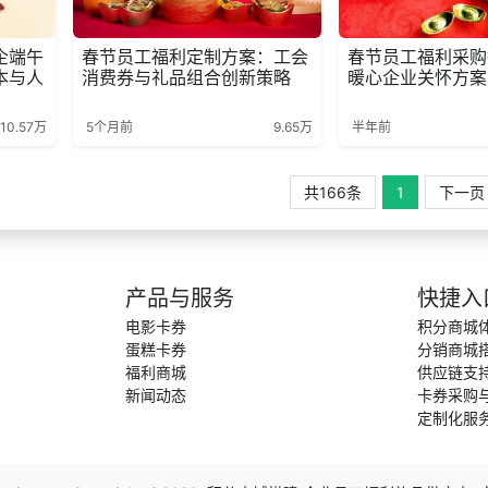
企端午
春节员工福利定制方案：工会
春节员工福利采购
本与人
消费券与礼品组合创新策略
暖心企业关怀方案
10.57万
5个月前
9.65万
半年前
共166条
1
下一页
产品与服务
快捷入
电影卡券
积分商城
蛋糕卡券
分销商城
福利商城
供应链支
新闻动态
卡券采购
定制化服