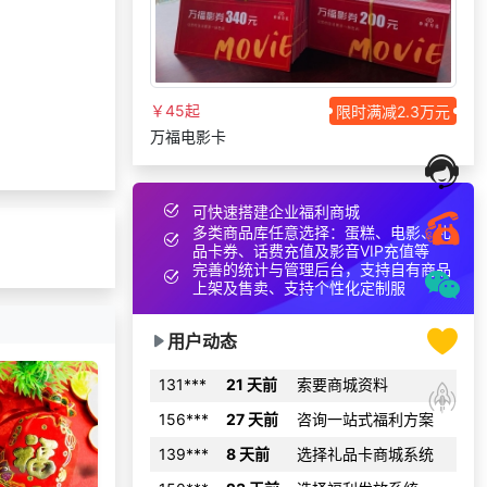
176***
7 天前
了解福利商城平台
134***
29 天前
咨询一站式福利方案
获取礼品商城搭建资
￥45起
限时满减2.3万元
140***
17 天前
料
万福电影卡
151***
28 天前
索要商城资料
获取礼品采购供应链
176***
17 天前
资料
可快速搭建企业福利商城
多类商品库任意选择：蛋糕、电影、礼
索要福利礼品采购资
品卡券、话费充值及影音VIP充值等
199***
27 天前
料
完善的统计与管理后台，支持自有商品
上架及售卖、支持个性化定制服
145***
6 天前
选择礼品商城系统
138***
27 天前
选择了企业福利系统
用户动态
131***
21 天前
索要商城资料
156***
27 天前
咨询一站式福利方案
139***
8 天前
选择礼品卡商城系统
150***
23 天前
选择福利发放系统