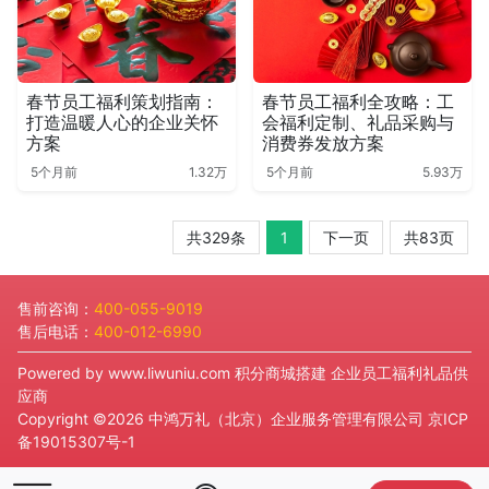
春节员工福利策划指南：
春节员工福利全攻略：工
打造温暖人心的企业关怀
会福利定制、礼品采购与
方案
消费券发放方案
5个月前
1.32万
5个月前
5.93万
共329条
1
下一页
共83页
售前咨询：
400-055-9019
售后电话：
400-012-6990
Powered by
www.liwuniu.com
积分商城搭建 企业员工福利礼品供
应商
Copyright ©2026 中鸿万礼（北京）企业服务管理有限公司
京ICP
备19015307号-1