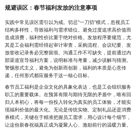
规避误区：春节福利发放的注意事项
实践中常见误区需引以为戒。切忌"一刀切"模式，忽视员工
结构多样性，导致福利与需求错位。避免过度追求高价值而
造成浪费，福利性价比重于绝对价格。发放程序要规范，尤
其是工会福利需经得起审计审查，采购流程、会议纪要、发
放签收记录务必完整留痕。沟通工作不可缺失，提前通过内
部渠道宣导福利方案，说明标准与考量，减少误解与猜测。
警惕形式主义，避免为创新而创新，福利的本质是心意传
递，任何形式都应服务于这一核心目标。
春节员工福利是企业文化的具象化表达，也是工会组织服务
职工的重要载体。在预算有限与期待无限的矛盾中，唯有回
归人本初心，将每一份投入转化为真实的员工体验，才能实
现福利价值的最大化。无论是传统实物、定制礼品还是消费
券模式，关键在于精准把握员工需求，用心设计每个细节，
让这份新春祝福真正成为凝聚人心、激励前行的温暖力量。