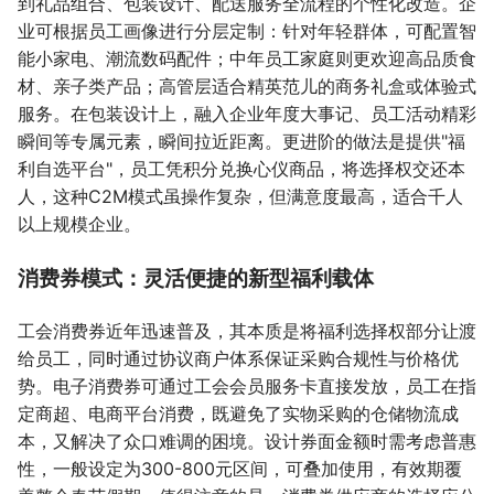
到礼品组合、包装设计、配送服务全流程的个性化改造。企
业可根据员工画像进行分层定制：针对年轻群体，可配置智
能小家电、潮流数码配件；中年员工家庭则更欢迎高品质食
材、亲子类产品；高管层适合精英范儿的商务礼盒或体验式
服务。在包装设计上，融入企业年度大事记、员工活动精彩
瞬间等专属元素，瞬间拉近距离。更进阶的做法是提供"福
利自选平台"，员工凭积分兑换心仪商品，将选择权交还本
人，这种C2M模式虽操作复杂，但满意度最高，适合千人
以上规模企业。
消费券模式：灵活便捷的新型福利载体
工会消费券近年迅速普及，其本质是将福利选择权部分让渡
给员工，同时通过协议商户体系保证采购合规性与价格优
势。电子消费券可通过工会会员服务卡直接发放，员工在指
定商超、电商平台消费，既避免了实物采购的仓储物流成
本，又解决了众口难调的困境。设计券面金额时需考虑普惠
性，一般设定为300-800元区间，可叠加使用，有效期覆