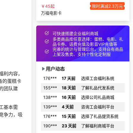
138***
18 天前
了解礼品代发系统
￥45起
限时满减2.3万元
万福电影卡
获取礼品商城搭建资
196***
29 天前
料
咨询积分兑换商城开
133***
24 天前
发
可快速搭建企业福利商城
多类商品库任意选择：蛋糕、电影、礼
186***
24 天前
选择福利发放系统
品卡券、话费充值及影音VIP充值等
完善的统计与管理后台，支持自有商品
198***
7 天前
选择礼品卡商城系统
上架及售卖、支持个性化定制服
137***
14 天前
咨询工会福利平台
用户动态
176***
17 天前
选择工会福利系统
福利内容，
备的蛋糕卡
155***
18 天前
了解礼品代发系统
的团队建
138***
16 天前
选择公司礼品商城
139***
4 天前
咨询工会福利平台
工基本需
176***
15 天前
选择了礼品提货系统
竞争力，吸
190***
23 天前
了解福利商城平台
185***
21 天前
加入分销