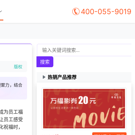
400-055-9019
搜索
版权
热销产品推荐
凝聚力，结合
131***
11 天前
选择定制礼品商城
138***
18 天前
了解礼品代发系统
成为员工福
让员工感受
获取礼品商城搭建资
196***
29 天前
料
化祝福时，
咨询积分兑换商城开