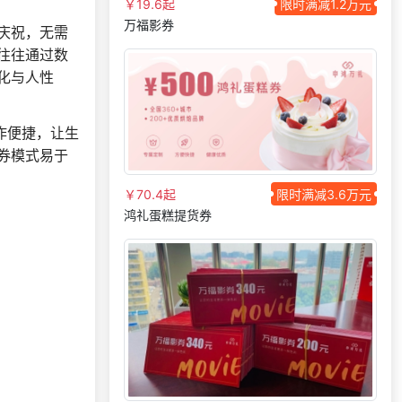
￥19.6起
限时满减1.2万元
133***
24 天前
发
万福影券
庆祝，无需
186***
24 天前
选择福利发放系统
往往通过数
198***
7 天前
选择礼品卡商城系统
化与人性
137***
14 天前
咨询工会福利平台
176***
17 天前
选择工会福利系统
作便捷，让生
券模式易于
155***
18 天前
了解礼品代发系统
138***
16 天前
选择公司礼品商城
￥70.4起
限时满减3.6万元
鸿礼蛋糕提货券
139***
4 天前
咨询工会福利平台
176***
15 天前
选择了礼品提货系统
190***
23 天前
了解福利商城平台
185***
21 天前
加入分销
150***
17 天前
选择公司礼品商城
138***
25 天前
加入礼品平台
131***
11 天前
选择定制礼品商城