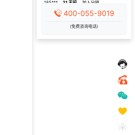
150***
17 天前
选择公司礼品商城
400-055-9019
138***
25 天前
加入礼品平台
131***
11 天前
选择定制礼品商城
(免费咨询电话)
138***
18 天前
了解礼品代发系统
获取礼品商城搭建资
196***
29 天前
料
咨询积分兑换商城开
133***
24 天前
发
186***
24 天前
选择福利发放系统
198***
7 天前
选择礼品卡商城系统
137***
14 天前
咨询工会福利平台
176***
17 天前
选择工会福利系统
155***
18 天前
了解礼品代发系统
138***
16 天前
选择公司礼品商城
139***
4 天前
咨询工会福利平台