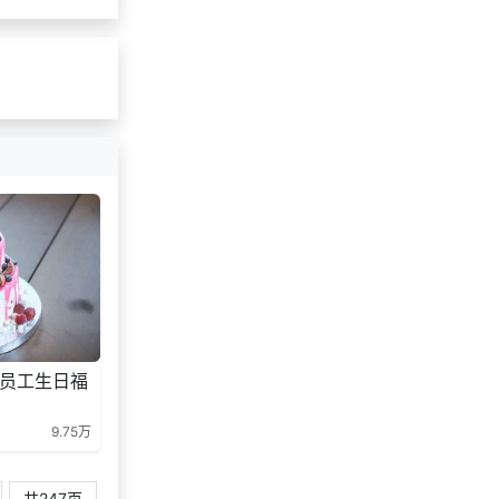
176***
15 天前
选择了礼品提货系统
190***
23 天前
了解福利商城平台
185***
21 天前
加入分销
150***
17 天前
选择公司礼品商城
138***
25 天前
加入礼品平台
员工生日福
9.75万
共247页