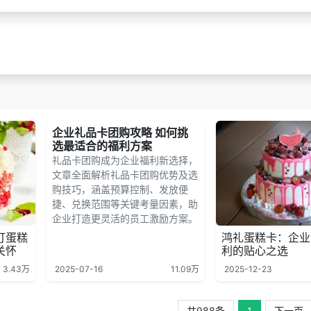
企业礼品卡团购攻略 如何挑
选最适合的福利方案
礼品卡团购成为企业福利新选择，
文章全面解析礼品卡团购优势及选
购技巧，涵盖预算控制、发放便
捷、兑换范围等关键考量因素，助
企业打造更灵活的员工激励方案。
订蛋糕
鸿礼蛋糕卡：企业
关怀
利的贴心之选
3.43万
2025-07-16
11.09万
2025-12-23
共988条
1
下一页