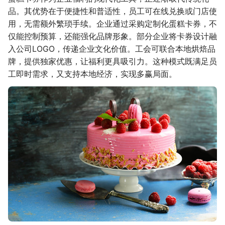
品。其优势在于便捷性和普适性，员工可在线兑换或门店使
用，无需额外繁琐手续。企业通过采购定制化蛋糕卡券，不
仅能控制预算，还能强化品牌形象。部分企业将卡券设计融
入公司LOGO，传递企业文化价值。工会可联合本地烘焙品
牌，提供独家优惠，让福利更具吸引力。这种模式既满足员
工即时需求，又支持本地经济，实现多赢局面。