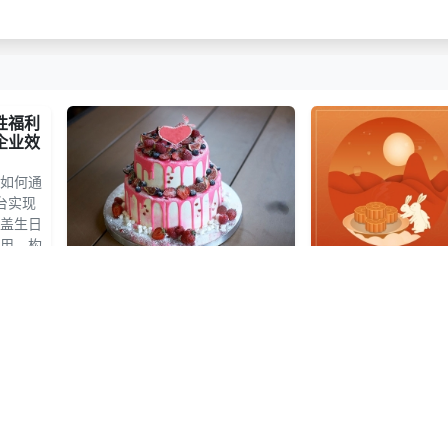
性福利
企业效
如何通
台实现
盖生日
用，构
的福利
鸿礼蛋糕卡：为企业员工生日
中秋员工福利券：
福利注入暖心关怀
人文温度的双重传
7.63万
2025-12-02
10.70万
2025-09-18
共1215条
1
下一页