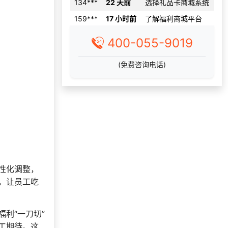
159***
17 小时前
了解福利商城平台
147***
3 天前
选择工会福利系统
139***
6 天前
选择礼品卡券系统
400-055-9019
199***
29 天前
选择了企业福利系统
(免费咨询电话)
171***
7 天前
咨询供应商礼品
139***
16 天前
咨询一站式福利方案
173***
6 天前
选择礼品卡券系统
133***
18 小时前
选择了企业福利系统
索要福利礼品采购资
130***
10 天前
料
146***
23 天前
了解礼品代发系统
性化调整，
咨询积分兑换商城开
189***
13 天前
，让员工吃
发
利“一刀切”
工期待。这