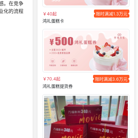
133***
18 小时前
选择了企业福利系统
感。在竞争
业化的流程
索要福利礼品采购资
130***
10 天前
￥40起
限时满减1.3万元
料
鸿礼蛋糕卡
146***
23 天前
了解礼品代发系统
咨询积分兑换商城开
189***
13 天前
发
索要福利礼品采购资
132***
8 天前
料
181***
7 天前
选择了礼品提货系统
155***
13 天前
咨询一站式福利方案
￥70.4起
限时满减3.6万元
155***
16 天前
选择定制礼品商城
鸿礼蛋糕提货券
134***
22 天前
选择礼品卡商城系统
159***
17 小时前
了解福利商城平台
147***
3 天前
选择工会福利系统
139***
6 天前
选择礼品卡券系统
199***
29 天前
选择了企业福利系统