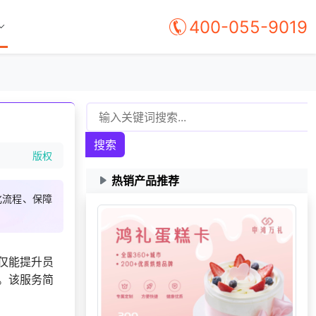
400-055-9019
索要福利礼品采购资
132***
8 天前
料
181***
7 天前
选择了礼品提货系统
155***
13 天前
咨询一站式福利方案
155***
16 天前
选择定制礼品商城
134***
22 天前
选择礼品卡商城系统
搜索
版权
159***
17 小时前
了解福利商城平台
热销产品推荐
147***
3 天前
选择工会福利系统
化流程、保障
139***
6 天前
选择礼品卡券系统
199***
29 天前
选择了企业福利系统
171***
7 天前
咨询供应商礼品
仅能提升员
139***
16 天前
咨询一站式福利方案
。该服务简
173***
6 天前
选择礼品卡券系统