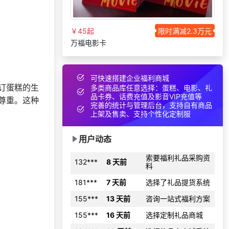
171***
7 天前
咨询供应商礼品
139***
16 天前
咨询一站式福利方案
￥45起
限时满减2.3万元
173***
6 天前
选择礼品卡券系统
万福电影卡
133***
18 小时前
选择了企业福利系统
索要福利礼品采购资
可快速搭建企业福利商城
130***
10 天前
料
订蛋糕的生
多类商品库任意选择：蛋糕、电影、礼
品卡券、话费充值及影音VIP充值等
尊重。这种
146***
23 天前
了解礼品代发系统
完善的统计与管理后台，支持自有商品
上架及售卖、支持个性化定制服
咨询积分兑换商城开
189***
13 天前
发
用户动态
索要福利礼品采购资
132***
8 天前
料
181***
7 天前
选择了礼品提货系统
155***
13 天前
咨询一站式福利方案
155***
16 天前
选择定制礼品商城
134***
22 天前
选择礼品卡商城系统