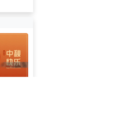
企业关怀与
递
7.29万
共304页