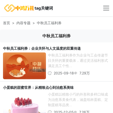
tag关键词
首页
内容专题
中秋员工福利券
中秋员工福利券
中秋员工福利券：企业关怀与人文温度的双重传递
中秋员工福利券作为企业与工会传递节
日关怀的重要载体，通过灵活福利形式
满足员工个性...
2025-09-18
7.29万
小蛋糕的甜蜜世界：从精致点心到治愈系美味
小蛋糕以精致小巧的外形和多样口味成
为治愈系美食代表，涵盖纸杯蛋糕、定
制蛋糕等品类...
2025-12-05
7.26万