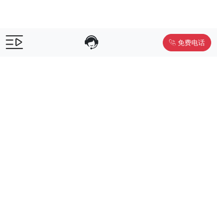
免费电话
售前咨询：
400-055-9019
售后电话：
400-012-6990
Powered by
www.liwuniu.com
积分商城搭建 企业员工福利礼品供
应商
Copyright ©2026 中鸿万礼（北京）企业服务管理有限公司
京ICP
备19015307号-1