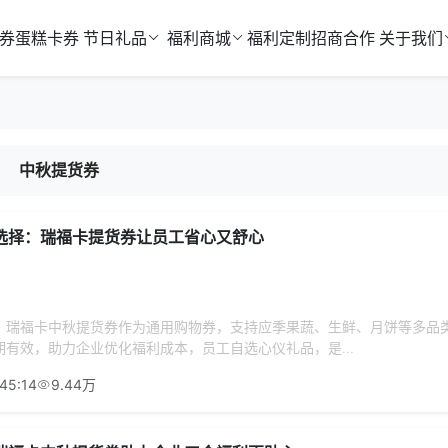
券
蛋糕卡券
节日礼品
福利商城
福利定制
招商合作
关于我们
中秋提货券
选择：瑞福卡提货券让员工省心又舒心
？瑞福卡中秋提货券作为通用购物券，支持应季果蔬、生鲜、月饼等多品
有效，助力企业优化福利成本，员工自选心仪礼品，是...
45:14
9.44万