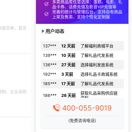
多类商品库任意选择：蛋糕、电影、礼
156***
9 天前
加入礼品平台
品卡券、话费充值及影音VIP充值等
139***
2 天前
选择了礼品提货系统
完善的统计与管理后台，支持自有商品
上架及售卖、支持个性化定制服
索要福利礼品采购资
188***
26 天前
料
秋提货券，其灵
用户动态
137***
12 天前
了解福利商城平台
139***
10 天前
了解礼品代发系统
136***
27 天前
选择福利发放系统
192***
3 天前
选择礼品卡商城系统
185***
17 天前
了解礼品代发系统
获取礼品采购供应链
186***
26 天前
资料
限制。企业采购
150***
9 天前
选择礼品卡券系统
176***
18 天前
选择了礼品提货系统
400-055-9019
获取礼品商城搭建资
192***
10 天前
料
(免费咨询电话)
166***
10 天前
了解礼品代发系统