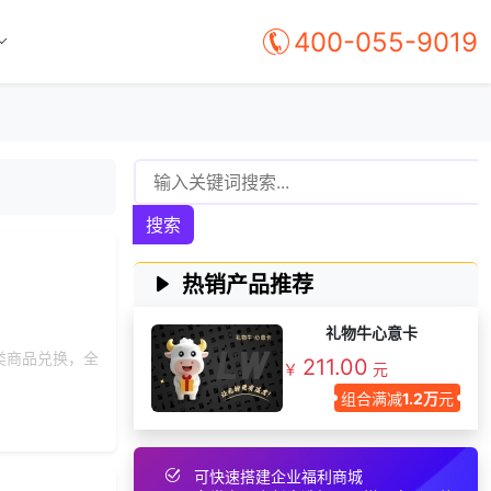
139***
10 天前
了解礼品代发系统
400-055-9019
136***
27 天前
选择福利发放系统
192***
3 天前
选择礼品卡商城系统
185***
17 天前
了解礼品代发系统
获取礼品采购供应链
186***
26 天前
资料
150***
9 天前
选择礼品卡券系统
搜索
176***
18 天前
选择了礼品提货系统
热销产品推荐
获取礼品商城搭建资
192***
10 天前
料
礼物牛心意卡
166***
10 天前
了解礼品代发系统
类商品兑换，全
211.00
￥
元
索要福利礼品采购资
187***
4 天前
料
组合满减
1.2万
元
180***
6 天前
咨询工会福利平台
156***
3 天前
选择礼品卡券系统
可快速搭建企业福利商城