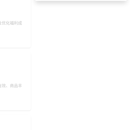
索要福利礼品采购资
187***
4 天前
料
180***
6 天前
咨询工会福利平台
业优化福利成
156***
3 天前
选择礼品卡券系统
156***
9 天前
加入礼品平台
139***
2 天前
选择了礼品提货系统
索要福利礼品采购资
188***
26 天前
料
137***
12 天前
了解福利商城平台
139***
10 天前
了解礼品代发系统
有效、商品丰
136***
27 天前
选择福利发放系统
192***
3 天前
选择礼品卡商城系统
185***
17 天前
了解礼品代发系统
获取礼品采购供应链
186***
26 天前
资料