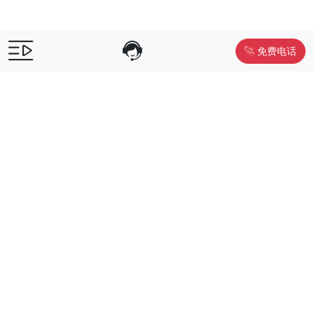
免费电话
售前咨询：
400-055-9019
售后电话：
400-012-6990
Powered by
www.liwuniu.com
积分商城搭建 企业员工福利礼品供
应商
Copyright ©2026 中鸿万礼（北京）企业服务管理有限公司
京ICP
备19015307号-1