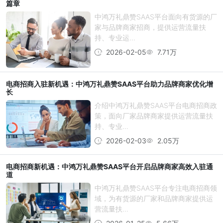
篇章
中鸿万礼鼎赞SAAS平台面向有货源的厂
家与品牌商家招商，提供运营流量扶
持、专业运...
2026-02-05
7.71万
电商招商入驻新机遇：中鸿万礼鼎赞SAAS平台助力品牌商家优化增
长
介绍中鸿万礼鼎赞SAAS平台电商招商政
策，面向厂家品牌商家提供运营流量扶
持、专业...
2026-02-03
2.05万
电商招商新机遇：中鸿万礼鼎赞SAAS平台开启品牌商家高效入驻通
道
中鸿万礼鼎赞SAAS平台专注电商招商领
域，为有货源的厂家和品牌商家提供运
营流量扶...