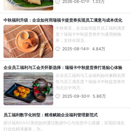
2026-06-07
1.33万
中秋福利升级：企业如何用瑞福卡提货券实现员工满意与成本优化
中秋将至，企业如何提升员工福利满意
度？瑞福卡中秋提货券作为通用购物
券，支持全国兑...
2025-08-14
4.84万
企业员工福利与工会关怀新选择：瑞福卡中秋提货券打造贴心体验
企业员工福利与工会福利如何兼顾实用
性与员工满意度？瑞福卡中秋提货券作
为北京中鸿万...
2025-09-30
5.86万
员工福利数字化转型：精准赋能企业福利管理新范式
探讨福利SAAS系统如何通过数据中心与信息中心搭建，实现区域化
行业化精准服务，为...