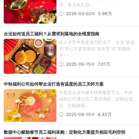
用、多元化礼品...
2026-03-02
5.96万
企业如何送员工福利？从需求到落地的全维度指南
在人才竞争愈发激烈的当下，企业“送福
利”早已不是简单的“发年货”或“发购物
卡”—...
2025-09-15
7.01万
中秋福利公司如何帮企业打造有温度的员工关怀方案
中秋是企业传递关怀的重要节点，中秋
福利公司通过员工需求调研、定制化选
品、全链路服...
2025-09-15
6.45万
数据中心赋能春节员工福利采购：定制化方案提升相应毛利空间