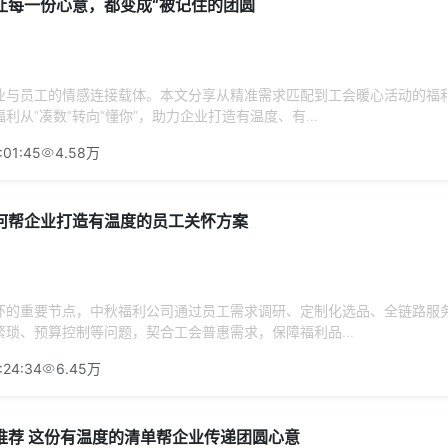
让每一份心意，都变成“被记住的团圆
业与员工的情感连接载体。本文分享从精准需求匹配到工会暖心活动的福
利从“凑数”转向“懂你”，助力企业打造有温度、有...
:01:45
4.58万
何帮企业打造有温度的员工关怀方案
怀的重要节点，中秋福利公司通过员工需求调研、定制化选品、全链路服
琐、预算控制等问题，契合工会普惠需求，保障福利品...
:24:34
6.45万
推荐 这份有温度的清单帮企业传递团圆心意