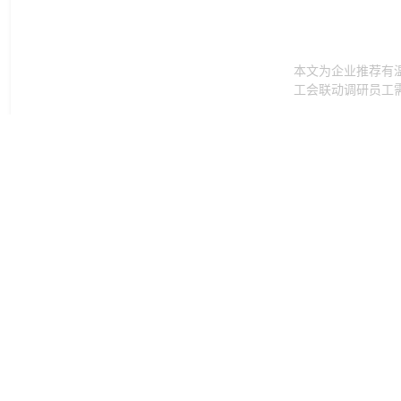
本文为企业推荐有
工会联动调研员工
2025-09-08 13
中秋员工福利送
中秋员工福利选什
合员工需求与企业关
2025-09-05 11
员工福利中秋券