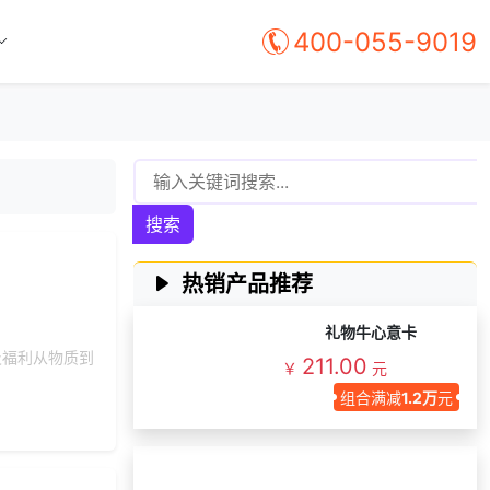
选择礼品卡商城系
191***
4 天前
400-055-9019
统
137***
9 天前
了解礼品代发系统
选择礼品卡商城系
131***
18 天前
统
159***
23 小时前
获取弹性福利资料
171***
15 天前
选择福利发放系统
搜索
131***
4 天前
加入分销
188***
2 天前
获取弹性福利资料
热销产品推荐
186***
8 天前
申请按需体验系统
礼物牛心意卡
选择了礼品提货系
136***
14 天前
统
及福利从物质到
211.00
￥
元
152***
22 天前
选择礼品卡券系统
组合满减
1.2万
元
189***
17 天前
咨询供应商礼品
156***
8 天前
选择福利发放系统
可快速搭建企业福利商城