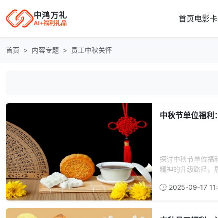
中鸿万礼
首页
电影卡
AI+福利礼品
首页
内容专题
员工中秋关怀
中秋节单位福利
探讨中秋节单位福
精神的升级路径，展
2025-09-17 11: