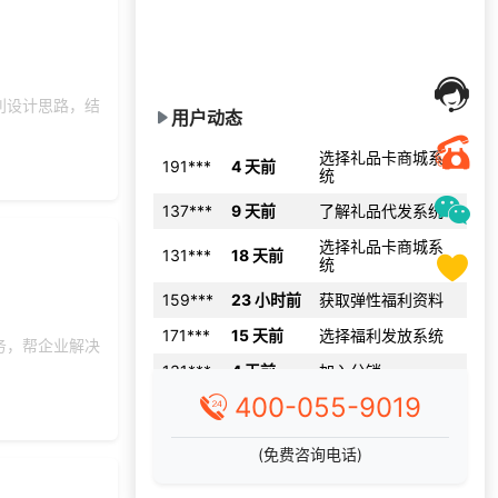
185***
4 天前
了解礼品代发系统
多类商品库任意选择：蛋糕、电影、礼
品卡券、话费充值及影音VIP充值等
137***
18 小时前
获取弹性福利资料
完善的统计与管理后台，支持自有商品
上架及售卖、支持个性化定制服
199***
24 天前
选择工会福利系统
利设计思路，结
131***
11 天前
申请按需体验系统
用户动态
选择礼品卡商城系
191***
4 天前
统
137***
9 天前
了解礼品代发系统
选择礼品卡商城系
131***
18 天前
统
159***
23 小时前
获取弹性福利资料
171***
15 天前
选择福利发放系统
务，帮企业解决
131***
4 天前
加入分销
188***
2 天前
获取弹性福利资料
400-055-9019
186***
8 天前
申请按需体验系统
(免费咨询电话)
选择了礼品提货系
136***
14 天前
统