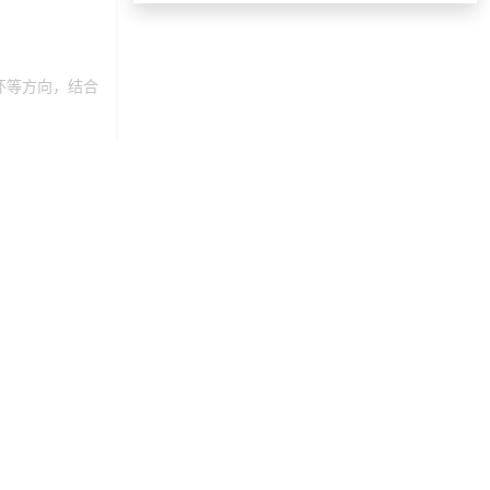
152***
22 天前
选择礼品卡券系统
189***
17 天前
咨询供应商礼品
怀等方向，结合
156***
8 天前
选择福利发放系统
185***
4 天前
了解礼品代发系统
137***
18 小时前
获取弹性福利资料
199***
24 天前
选择工会福利系统
131***
11 天前
申请按需体验系统
选择礼品卡商城系
191***
4 天前
统
137***
9 天前
了解礼品代发系统
工福利推荐，结
选择礼品卡商城系
131***
18 天前
统
159***
23 小时前
获取弹性福利资料
171***
15 天前
选择福利发放系统