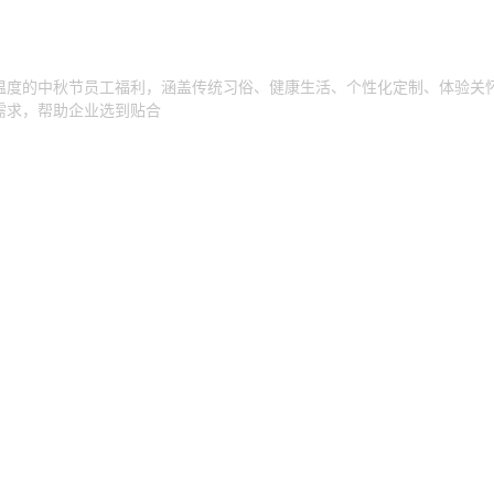
温度的中秋节员工福利，涵盖传统习俗、健康生活、个性化定制、体验关
需求，帮助企业选到贴合
:57:20
7.87万
什么好？这份实用清单让关怀更有温度
么？本文分享实用居家、健康养生、文化情感、个性化定制等多类中秋员
怀，覆盖不同年龄层员工喜好，从烟火气到文化感，让...
:45:57
6.97万
：一份藏在纸券里的企业温度