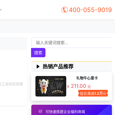
157***
15 天前
选择了企业福利系统
400-055-9019
137***
22 天前
选择了礼品提货系统
195***
14 天前
申请按需体验系统
获取礼品商城搭建资
171***
9 天前
料
192***
22 天前
咨询工会福利平台
搜索
181***
11 天前
加入礼品平台
150***
11 天前
选择了企业福利系统
热销产品推荐
195***
21 天前
咨询SaaS相关问题
146***
11 天前
获取弹性福利资料
礼物牛心意卡
与工会的实际案
211.00
182***
21 天前
咨询SaaS相关问题
￥
元
组合满减
1.2万
元
151***
15 天前
咨询一站式福利方案
获取礼品采购供应链
155***
23 天前
资料
可快速搭建企业福利商城
173***
18 天前
选择礼品卡券系统