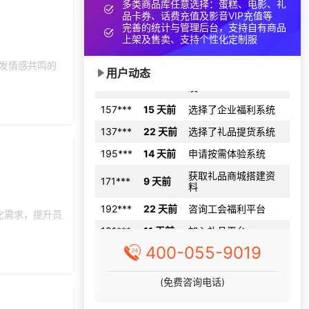
多类商品库任意选择：蛋糕、电影、礼
品卡券、话费充值及影音VIP充值等
157***
8 天前
咨询一站式福利方案
完善的统计与管理后台，支持自有商品
上架及售卖、支持个性化定制服
186***
29 天前
选择礼品卡券系统
咨询积分兑换商城开
引发情感共鸣的
181***
24 天前
用户动态
发
157***
15 天前
选择了企业福利系统
137***
22 天前
选择了礼品提货系统
195***
14 天前
申请按需体验系统
获取礼品商城搭建资
171***
9 天前
料
192***
22 天前
咨询工会福利平台
化需求，提升员
181***
11 天前
加入礼品平台
150***
11 天前
选择了企业福利系统
400-055-9019
195***
21 天前
咨询SaaS相关问题
(免费咨询电话)
146***
11 天前
获取弹性福利资料
182***
21 天前
咨询SaaS相关问题