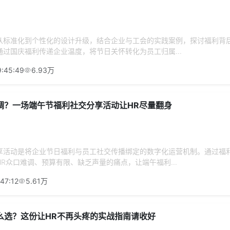
从标准化到个性化的设计升级，结合企业与工会的实践案例，探讨福利背
过国庆福利传递企业温度，将节日关怀转化为员工归属...
:45:49
6.93万
调？一场端午节福利社交分享活动让HR尽量翻身
享活动是将企业节日福利与员工社交传播绑定的数字化运营机制。通过福
R众口难调、预算有限、缺乏声量的痛点，让端午福利...
47:12
5.61万
么选？这份让HR不再头疼的实战指南请收好