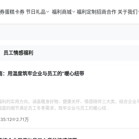
券
蛋糕卡券
节日礼品
福利商城
福利定制
招商合作
关于我们
员工情感福利
南：用温度筑牢企业与员工的“暖心纽带
福利的实用方向，涵盖暖身好物、健康关怀、情感陪伴三大类，结合企业
度的细节满足员工冬季需求，筑牢企业与员工的暖心纽...
:35:12
2.71万