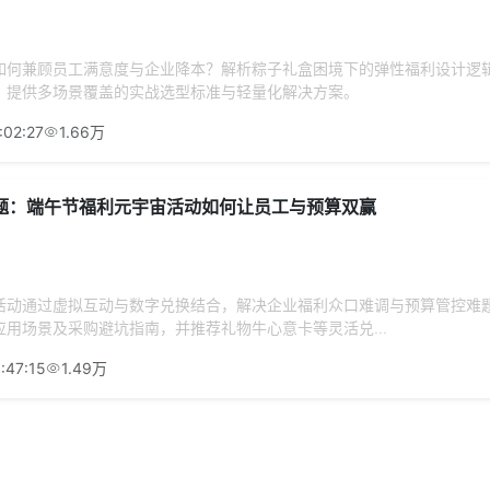
如何兼顾员工满意度与企业降本？解析粽子礼盒困境下的弹性福利设计逻
，提供多场景覆盖的实战选型标准与轻量化解决方案。
:02:27
1.66万
题：端午节福利元宇宙活动如何让员工与预算双赢
活动通过虚拟互动与数字兑换结合，解决企业福利众口难调与预算管控难
用场景及采购避坑指南，并推荐礼物牛心意卡等灵活兑...
:47:15
1.49万