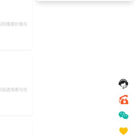
151***
15 天前
咨询一站式福利方案
获取礼品采购供应链
155***
23 天前
资料
后的情感价值与
173***
18 天前
选择礼品卡券系统
157***
8 天前
咨询一站式福利方案
186***
29 天前
选择礼品卡券系统
咨询积分兑换商城开
181***
24 天前
发
157***
15 天前
选择了企业福利系统
137***
22 天前
选择了礼品提货系统
利自选场景与社
195***
14 天前
申请按需体验系统
获取礼品商城搭建资
171***
9 天前
料
192***
22 天前
咨询工会福利平台