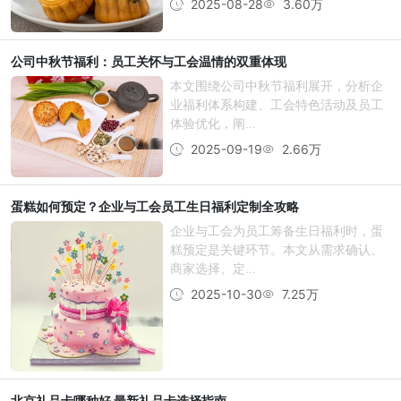
2025-08-28
3.60万
公司中秋节福利：员工关怀与工会温情的双重体现
本文围绕公司中秋节福利展开，分析企
业福利体系构建、工会特色活动及员工
体验优化，阐...
2025-09-19
2.66万
蛋糕如何预定？企业与工会员工生日福利定制全攻略
企业与工会为员工筹备生日福利时，蛋
糕预定是关键环节。本文从需求确认、
商家选择、定...
2025-10-30
7.25万
北京礼品卡哪种好 最新礼品卡选择指南