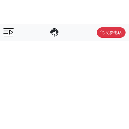
免费电话
售前咨询：
400-055-9019
售后电话：
400-012-6990
Powered by
www.liwuniu.com
积分商城搭建 企业员工福利礼品供
应商
Copyright ©2026 中鸿万礼（北京）企业服务管理有限公司
京ICP
备19015307号-1