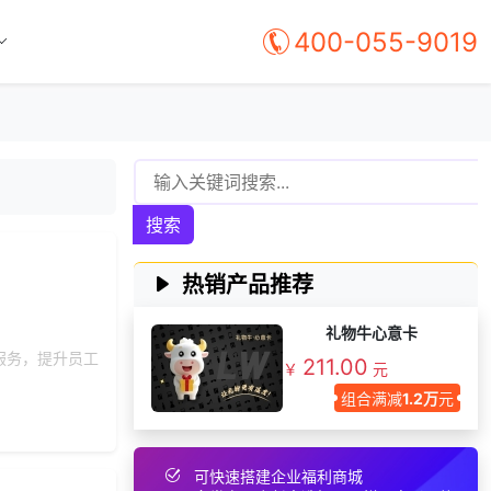
193***
1 天前
选择礼品卡券系统
400-055-9019
176***
24 天前
选择礼品卡商城系统
158***
7 天前
选择工会福利系统
131***
27 天前
了解礼品代发系统
获取礼品商城搭建资
183***
29 天前
料
156***
21 天前
咨询一站式福利方案
搜索
191***
8 天前
选择了企业福利系统
166***
6 天前
选择礼品卡券系统
热销产品推荐
171***
22 天前
选择礼品商城系统
礼物牛心意卡
176***
13 天前
选择礼品卡券系统
服务，提升员工
211.00
￥
元
138***
10 天前
选择了礼品提货系统
组合满减
1.2万
元
索要福利礼品采购资
186***
24 天前
料
193***
16 天前
了解福利商城平台
可快速搭建企业福利商城