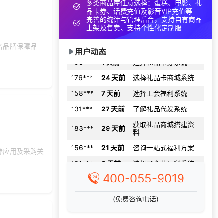
多类商品库任意选择：蛋糕、电影、礼
156***
23 天前
了解礼品代发系统
品卡券、话费充值及影音VIP充值等
完善的统计与管理后台，支持自有商品
131***
16 天前
获取弹性福利资料
上架及售卖、支持个性化定制服
195***
7 天前
选择福利发放系统
名品牌保障品
用户动态
193***
1 天前
选择礼品卡券系统
176***
24 天前
选择礼品卡商城系统
158***
7 天前
选择工会福利系统
131***
27 天前
了解礼品代发系统
获取礼品商城搭建资
183***
29 天前
料
156***
21 天前
咨询一站式福利方案
券应用及采购关
191***
8 天前
选择了企业福利系统
166***
6 天前
选择礼品卡券系统
400-055-9019
171***
22 天前
选择礼品商城系统
(免费咨询电话)
176***
13 天前
选择礼品卡券系统
138***
10 天前
选择了礼品提货系统