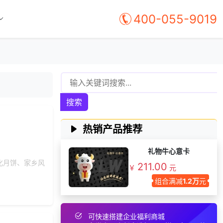
152***
7 天前
选择福利发放系统
400-055-9019
153***
22 天前
咨询SaaS相关问题
199***
3 天前
咨询工会福利平台
183***
11 天前
了解福利商城平台
185***
1 天前
选择工会福利系统
145***
4 天前
申请按需体验系统
搜索
153***
17 天前
选择公司礼品商城
131***
15 天前
咨询一站式福利方案
热销产品推荐
130***
26 天前
咨询供应商礼品
礼物牛心意卡
191***
18 天前
申请按需体验系统
化月饼、家乡风
211.00
￥
元
199***
4 天前
选择定制礼品商城
组合满减
1.2万
元
149***
18 天前
咨询一站式福利方案
156***
14 天前
选择工会福利系统
可快速搭建企业福利商城
196***
2 天前
选择工会福利系统