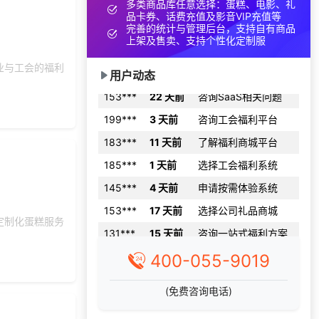
多类商品库任意选择：蛋糕、电影、礼
品卡券、话费充值及影音VIP充值等
137***
21 天前
咨询SaaS相关问题
完善的统计与管理后台，支持自有商品
139***
7 天前
申请按需体验系统
上架及售卖、支持个性化定制服
152***
7 天前
选择福利发放系统
业与工会的福利
用户动态
153***
22 天前
咨询SaaS相关问题
199***
3 天前
咨询工会福利平台
183***
11 天前
了解福利商城平台
185***
1 天前
选择工会福利系统
145***
4 天前
申请按需体验系统
153***
17 天前
选择公司礼品商城
定制化蛋糕服务
131***
15 天前
咨询一站式福利方案
130***
26 天前
咨询供应商礼品
400-055-9019
191***
18 天前
申请按需体验系统
199***
4 天前
选择定制礼品商城
(免费咨询电话)
149***
18 天前
咨询一站式福利方案