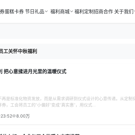
券
蛋糕卡券
节日礼品
福利商城
福利定制
招商合作
关于我们
员工关怀中秋福利
利 把心意揉进月光里的温暖仪式
不再是标准化物资发放，而是从需求调研到仪式设计的心意传递。从定制
券，工会将员工的"小偏好"变成"真实惠"，用仪式...
:23:52
8.00万