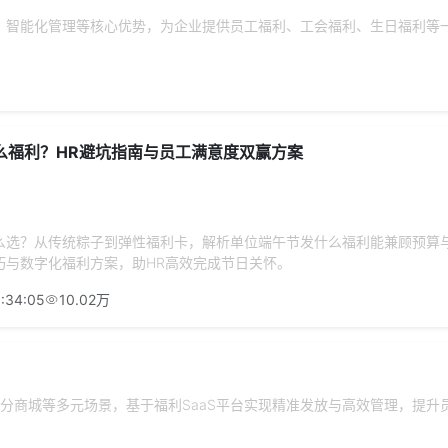
动、智能化管理等核心优势，为企业提供员工福利、工会福利、生日福利等
么福利？HR避坑指南与员工满意度双赢方案
么选？从传统粽子到弹性福利卡，解析单位端午节发什么福利能兼顾预算
巧与数字化福利方案，助HR高效完成节日关怀。
:34:05
10.02万
分商城等多元场景，基于福利SaaS平台实现精准发放与高效管理，提升