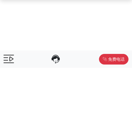
免费电话
售前咨询：
400-055-9019
售后电话：
400-012-6990
Powered by
www.liwuniu.com
积分商城搭建 企业员工福利礼品供