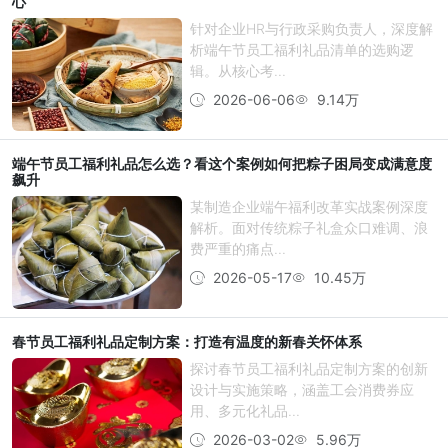
心
针对企业HR与行政采购负责人，深度解
析端午节员工福利礼品清单的选购逻
辑。从核心考...
2026-06-06
9.14万
端午节员工福利礼品怎么选？看这个案例如何把粽子困局变成满意度
飙升
某制造企业端午福利改革实战案例深度
解析。面对传统粽子礼盒众口难调、浪
费严重的痛点...
2026-05-17
10.45万
春节员工福利礼品定制方案：打造有温度的新春关怀体系
探讨春节员工福利礼品定制方案的创新
设计与实施策略，涵盖工会消费券应
用、多元化礼品...
2026-03-02
5.96万