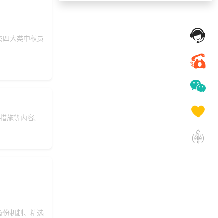
147***
28 天前
选择福利发放系统
191***
22 天前
咨询积分商城搭建
184***
33 分钟前
索要商城资料
属四大类中秋员
150***
2 天前
选择工会福利系统
获取礼品采购供应
176***
2 天前
链资料
152***
10 分钟前
选择福利发放系统
选择了礼品提货系
173***
16 天前
统
措施等内容。
138***
8 天前
选择公司礼品商城
获取礼品商城搭建
131***
20 分钟前
资料
156***
10 天前
选择公司礼品商城
选择了礼品提货系
186***
13 天前
统
187***
6 天前
申请按需体验系统
备份机制、精选