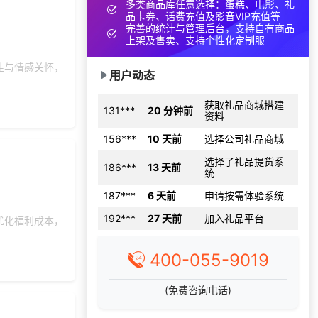
多类商品库任意选择：蛋糕、电影、礼
152***
10 分钟前
选择福利发放系统
品卡券、话费充值及影音VIP充值等
完善的统计与管理后台，支持自有商品
选择了礼品提货系
上架及售卖、支持个性化定制服
173***
16 天前
统
性与情感关怀，
138***
8 天前
选择公司礼品商城
用户动态
获取礼品商城搭建
131***
20 分钟前
资料
156***
10 天前
选择公司礼品商城
选择了礼品提货系
186***
13 天前
统
187***
6 天前
申请按需体验系统
192***
27 天前
加入礼品平台
优化福利成本，
选择礼品卡商城系
176***
1 天前
统
400-055-9019
184***
4 天前
获取弹性福利资料
获取礼品商城搭建
(免费咨询电话)
131***
48 分钟前
资料