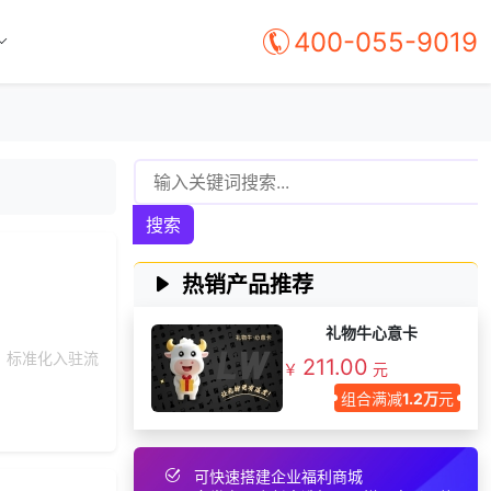
156***
10 天前
选择公司礼品商城
400-055-9019
选择了礼品提货系
186***
13 天前
统
187***
6 天前
申请按需体验系统
192***
27 天前
加入礼品平台
选择礼品卡商城系
176***
1 天前
统
搜索
184***
4 天前
获取弹性福利资料
获取礼品商城搭建
131***
48 分钟前
热销产品推荐
资料
147***
28 天前
选择福利发放系统
礼物牛心意卡
191***
22 天前
咨询积分商城搭建
、标准化入驻流
211.00
￥
元
184***
33 分钟前
索要商城资料
组合满减
1.2万
元
150***
2 天前
选择工会福利系统
获取礼品采购供应
176***
2 天前
可快速搭建企业福利商城
链资料