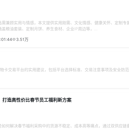
品需兼顾实用与情感，本文提供实用刚需、文化情感、健康关怀、定制专
盖粮油套装、定制月饼、养生食材、企业IP周边等，...
:01:44
3.51万
物卡交易平台的实用建议，包括平台选择标准、交易注意事项及安全防范
：打造高性价比春节员工福利新方案
势如何解决春节福利采购中的货源不稳定、成本高等痛点，通过双供应链