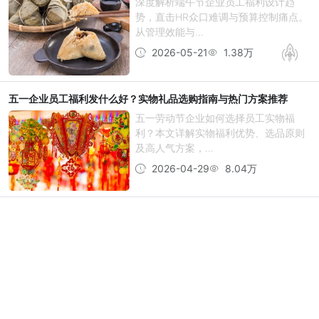
深度解析端午节企业员工福利设计趋
势，直击HR众口难调与预算控制痛点。
从管理效能与...
2026-05-21
1.38万
五一企业员工福利发什么好？实物礼品选购指南与热门方案推荐
五一劳动节企业如何选择员工实物福
利？本文详解实物福利优势、选品原则
及高人气方案，...
2026-04-29
8.04万