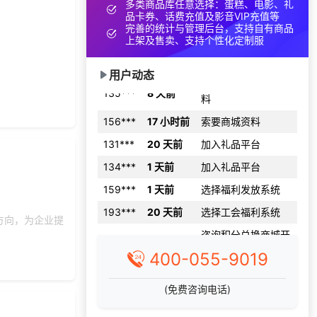
多类商品库任意选择：蛋糕、电影、礼
173***
6 天前
咨询工会福利平台
品卡券、话费充值及影音VIP充值等
完善的统计与管理后台，支持自有商品
191***
29 天前
选择了礼品提货系统
上架及售卖、支持个性化定制服
149***
22 天前
选择公司礼品商城
用户动态
索要福利礼品采购资
135***
8 天前
料
156***
17 小时前
索要商城资料
131***
20 天前
加入礼品平台
134***
1 天前
加入礼品平台
159***
1 天前
选择福利发放系统
193***
20 天前
选择工会福利系统
方向，为企业提
咨询积分兑换商城开
177***
20 天前
发
400-055-9019
131***
29 天前
申请按需体验系统
177***
8 天前
咨询积分商城搭建
(免费咨询电话)
获取礼品商城搭建资
130***
17 天前
料