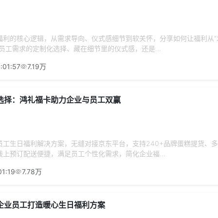
福利的核心逻辑，从需求导向、仪式感细节到软关怀，分享如何让福利从“发
员工需求的定制化选择、藏在细节里的仪式感，还是...
:01:57
7.19万
选择：鸿礼福卡助力企业与员工双赢
员工生日福利解决方案，无缝对接京东平台，支持240+品牌蛋糕提货、
上预订配送便捷，满足员工个性化需求，简化企业福...
01:19
7.78万
企业员工打造暖心生日福利方案