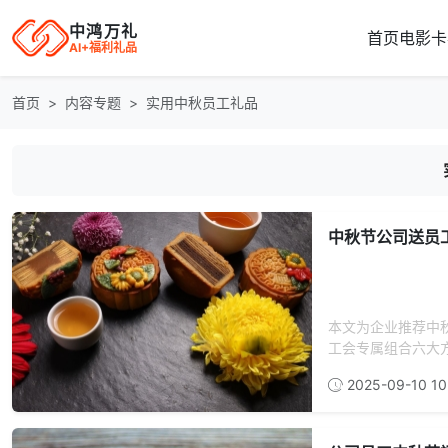
中鸿万礼
首页
电影卡
AI+福利礼品
首页
内容专题
实用中秋员工礼品
中秋节公司送员
本文为企业推荐中
工会专属组合六大方
2025-09-10 10