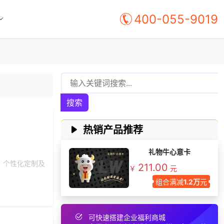
135***
8 天前
料
400-055-9019
156***
17 小时前
索要商城资料
131***
20 天前
加入礼品平台
134***
1 天前
加入礼品平台
159***
1 天前
选择福利发放系统
193***
20 天前
选择工会福利系统
搜索
咨询积分兑换商城开
177***
20 天前
发
131***
29 天前
申请按需体验系统
热销产品推荐
177***
8 天前
咨询积分商城搭建
礼物牛心意卡
获取礼品商城搭建资
、个性化定制及
130***
17 天前
211.00
料
￥
元
组合满减
1.2万
元
177***
20 天前
申请按需体验系统
189***
13 天前
加入礼品平台
176***
16 天前
咨询积分商城搭建
可快速搭建企业福利商城