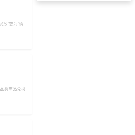
177***
20 天前
申请按需体验系统
189***
13 天前
加入礼品平台
放”变为“情
176***
16 天前
咨询积分商城搭建
173***
6 天前
咨询工会福利平台
191***
29 天前
选择了礼品提货系统
149***
22 天前
选择公司礼品商城
索要福利礼品采购资
135***
8 天前
料
156***
17 小时前
索要商城资料
多品类商品兑换
131***
20 天前
加入礼品平台
134***
1 天前
加入礼品平台
159***
1 天前
选择福利发放系统
193***
20 天前
选择工会福利系统
咨询积分兑换商城开
177***
20 天前
发