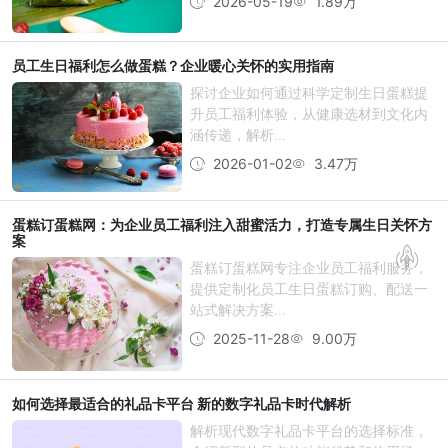
2026-05-19
1.89万
员工生日福利怎么做蛋糕？企业暖心关怀的实用指南
探讨企业如何通过科学定制生日蛋糕提
升员工福利体验，从健康选材到文化内
涵传递，解析...
2026-01-02
3.47万
蛋糕订蛋糕网：为企业员工福利注入甜蜜活力，打造专属生日关怀方
案
蛋糕订蛋糕网专注企业员工福利服务，
提供定制化员工生日蛋糕订购、配送一
站式解决方案...
2025-11-28
9.00万
如何选择最适合的礼品卡平台 新的数字礼品卡时代解析
解析现代数字礼品卡平台的选择标准，