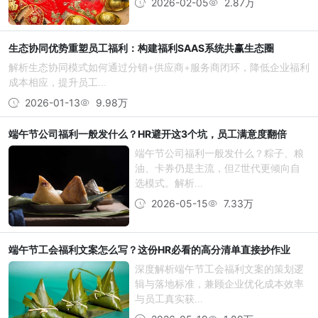
2026-02-05
2.87万
生态协同优势重塑员工福利：构建福利SAAS系统共赢生态圈
解析生态协同模式如何通过分销+供应商+服务商闭环，降低企业福利
成本相应，提升员工...
2026-01-13
9.98万
端午节公司福利一般发什么？HR避开这3个坑，员工满意度翻倍
端午节公司福利一般发什么？粽子、粮
油、卡券仍是主流，但Z世代更倾向自
选模式。解析...
2026-05-15
7.33万
端午节工会福利文案怎么写？这份HR必看的高分清单直接抄作业
深度解析端午节工会福利文案的策划逻
辑与落地标准，兼顾企业优化成本效率
与员工真实获...