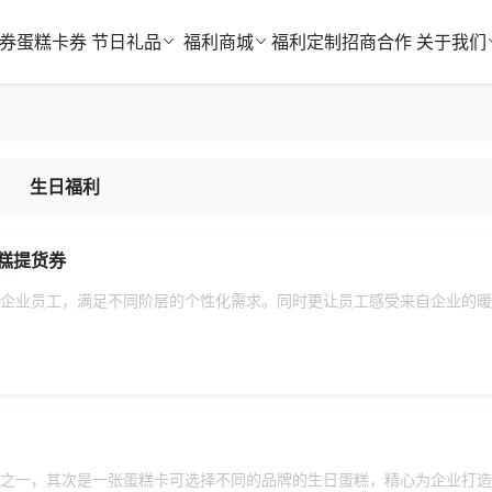
券
蛋糕卡券
节日礼品
福利商城
福利定制
招商合作
关于我们
生日福利
糕提货券
企业员工，满足不同阶层的个性化需求。同时更让员工感受来自企业的暖
之一，其次是一张蛋糕卡可选择不同的品牌的生日蛋糕，精心为企业打造