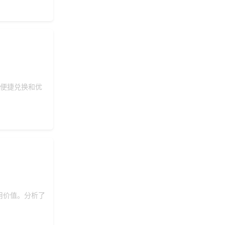
190***
21 天前
选择福利发放系统
获取礼品商城搭建资
149***
12 小时前
料
140***
3 天前
获取弹性福利资料
上便捷兑换和优
用价值。分析了