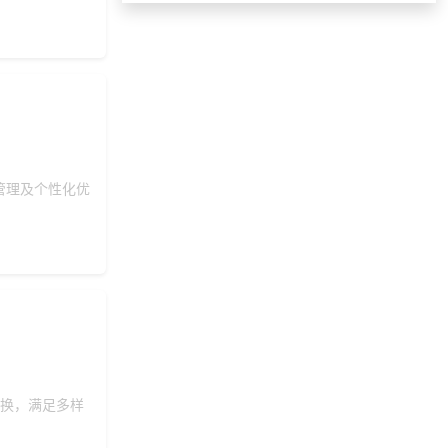
139***
3 天前
选择定制礼品商城
175***
10 天前
申请按需体验系统
获取礼品采购供应链
198***
6 天前
资料
139***
6 天前
选择礼品卡商城系统
189***
8 天前
加入分销
管理及个性化优
176***
6 天前
咨询一站式福利方案
191***
6 天前
选择定制礼品商城
获取礼品采购供应链
147***
16 天前
资料
145***
16 天前
选择福利发放系统
咨询积分兑换商城开
156***
24 天前
发
获取礼品采购供应链
155***
15 天前
资料
兑换，满足多样
188***
2 天前
选择公司礼品商城