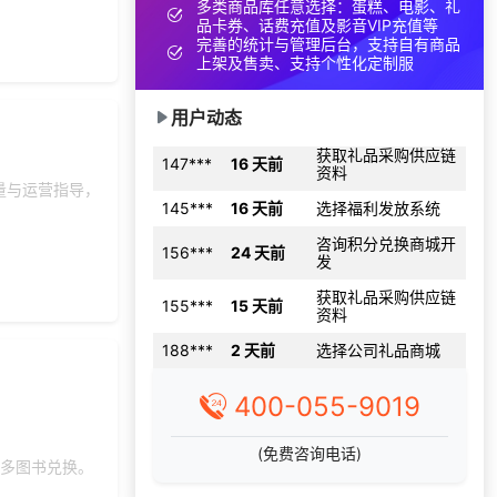
多类商品库任意选择：蛋糕、电影、礼
189***
8 天前
加入分销
品卡券、话费充值及影音VIP充值等
完善的统计与管理后台，支持自有商品
176***
6 天前
咨询一站式福利方案
上架及售卖、支持个性化定制服
191***
6 天前
选择定制礼品商城
用户动态
获取礼品采购供应链
147***
16 天前
资料
145***
16 天前
选择福利发放系统
量与运营指导，
咨询积分兑换商城开
156***
24 天前
发
获取礼品采购供应链
155***
15 天前
资料
188***
2 天前
选择公司礼品商城
190***
21 天前
选择福利发放系统
获取礼品商城搭建资
149***
12 小时前
400-055-9019
料
140***
3 天前
获取弹性福利资料
(免费咨询电话)
较多图书兑换。
156***
15 天前
咨询积分商城搭建