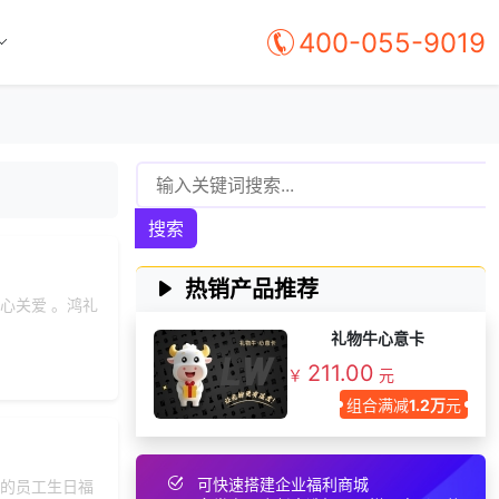
145***
16 天前
选择福利发放系统
400-055-9019
咨询积分兑换商城开
156***
24 天前
发
获取礼品采购供应链
155***
15 天前
资料
188***
2 天前
选择公司礼品商城
190***
21 天前
选择福利发放系统
搜索
获取礼品商城搭建资
149***
12 小时前
料
140***
3 天前
获取弹性福利资料
热销产品推荐
心关爱 。鸿礼
156***
15 天前
咨询积分商城搭建
礼物牛心意卡
139***
3 天前
选择定制礼品商城
211.00
￥
元
175***
10 天前
申请按需体验系统
组合满减
1.2万
元
获取礼品采购供应链
198***
6 天前
资料
139***
6 天前
选择礼品卡商城系统
可快速搭建企业福利商城
的员工生日福