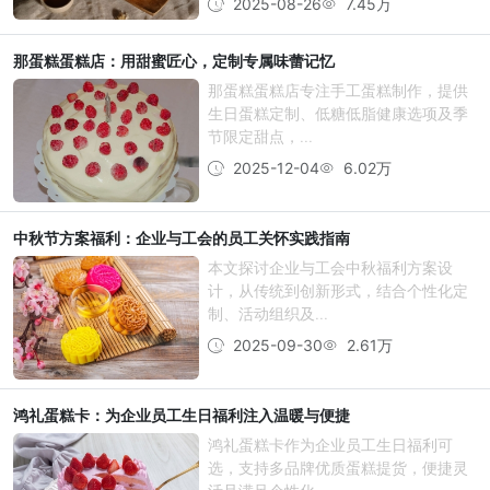
2025-08-26
7.45万
那蛋糕蛋糕店：用甜蜜匠心，定制专属味蕾记忆
那蛋糕蛋糕店专注手工蛋糕制作，提供
生日蛋糕定制、低糖低脂健康选项及季
节限定甜点，...
2025-12-04
6.02万
中秋节方案福利：企业与工会的员工关怀实践指南
本文探讨企业与工会中秋福利方案设
计，从传统到创新形式，结合个性化定
制、活动组织及...
2025-09-30
2.61万
鸿礼蛋糕卡：为企业员工生日福利注入温暖与便捷
鸿礼蛋糕卡作为企业员工生日福利可
选，支持多品牌优质蛋糕提货，便捷灵