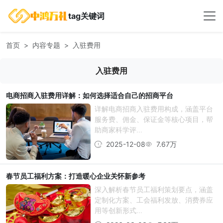
tag关键词
首页
内容专题
入驻费用
入驻费用
电商招商入驻费用详解：如何选择适合自己的招商平台
详解电商招商入驻费用构成，涵盖平台
服务费、佣金、保证金等核心项目，帮
助商家科学评...
2025-12-08
7.67万
春节员工福利方案：打造暖心企业关怀新参考
深入解析春节员工福利策划要点，涵盖
定制化方案、工会福利发放、消费券应
用等创新形式...