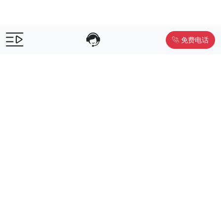
免费电话
售前咨询：
400-055-9019
售后电话：
400-012-6990
Powered by
www.liwuniu.com
积分商城搭建 企业员工福利礼品供
应商
Copyright ©2026 中鸿万礼（北京）企业服务管理有限公司
京ICP
备19015307号-1