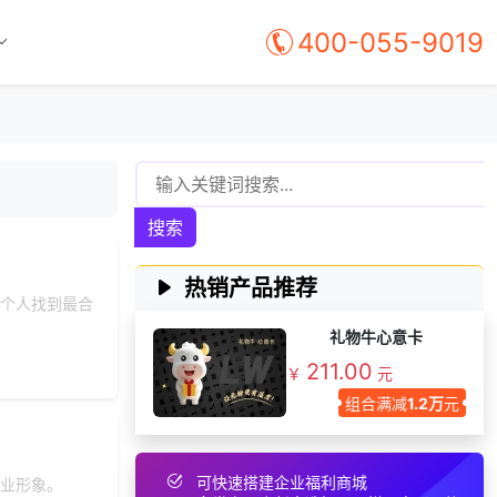
166***
11 天前
料
400-055-9019
192***
26 天前
选择礼品商城系统
175***
10 天前
选择定制礼品商城
187***
12 天前
选择福利发放系统
176***
11 天前
选择福利发放系统
150***
9 天前
了解福利商城平台
搜索
137***
24 天前
咨询供应商礼品
186***
15 天前
选择礼品卡商城系统
热销产品推荐
索要福利礼品采购资
个人找到最合
137***
29 天前
料
礼物牛心意卡
176***
9 天前
选择了企业福利系统
211.00
￥
元
175***
15 天前
加入礼品平台
组合满减
1.2万
元
150***
11 天前
选择了企业福利系统
135***
9 天前
选择礼品卡券系统
可快速搭建企业福利商城
业形象。
190***
1 天前
选择礼品卡券系统