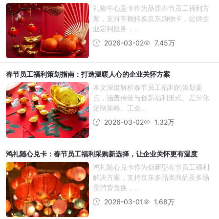
礼物牛心意卡作为品质春节员工福利方
案，支持等额转换京东购物卡，提供企
业定制服务，...
2026-03-02
7.45万
春节员工福利策划指南：打造温暖人心的企业关怀方案
本文深度解析春节员工福利的策划要
点，涵盖传统与创新福利形式、差异化
定制策略、工会...
2026-03-02
1.32万
鸿礼随心兑卡：春节员工福利采购新选择，让企业关怀更有温度
鸿礼随心兑卡作为创新型春节员工福利
解决方案，支持京东多品类商品及多场
景消费兑换，...
2026-03-01
1.68万