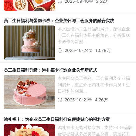
2025-09-16
5.52万
员工生日福利与蛋糕卡券：企业关怀与工会服务的融合实践
本文围绕员工生日福利展开，探讨企业
与工会在福利体系中的角色，分析蛋糕
卡券作为新型...
2025-10-24
10.78万
员工生日福利升级：鸿礼福卡打造企业关怀新范式
本文围绕员工福利、工会福利及企业福
利展开，重点介绍鸿礼福卡作为员工生
日福利的创新...
2025-10-21
4.26万
鸿礼福卡：为企业员工生日福利打造便捷贴心的福利方案
鸿礼福卡无缝对接京东，支持240+品牌
蛋糕提货及多品类商品兑换，满足员工