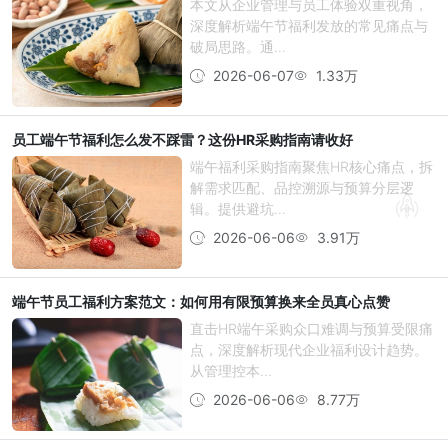
本文从企业管理与员工体验双重视角，
深度解析端午节福利发放的常见痛点与
破局思路。通...
2026-06-07
1.33万
员工端午节福利怎么发不踩雷？这份HR采购指南请收好
端午福利采购指南聚焦HR核心痛点，拆
解需求匹配、品控溯源与预算分层逻
辑。提供避坑...
2026-06-06
3.91万
端午节员工福利方案范文：如何用有限预算换来全员真心点赞
直击HR端午采购众口难调与预算受限痛
点，深度解析现代企业福利设计趋势。
从管理控本...
2026-06-06
8.77万