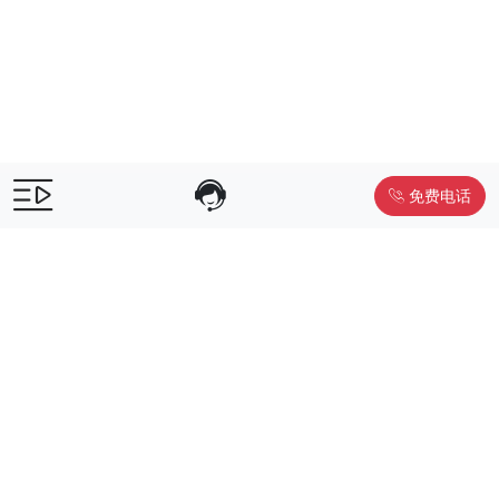
免费电话
售前咨询：
400-055-9019
售后电话：
400-012-6990
Powered by
www.liwuniu.com
积分商城搭建 企业员工福利礼品供
应商