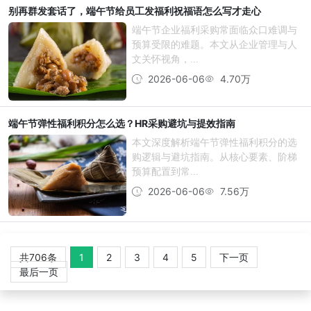
别再群发套话了，端午节给员工发福利祝福语怎么写才走心
端午节企业福利采购常面临众口难调与
预算受限的难题。本文从企业管理与人
文关怀视角，...
2026-06-06
4.70万
端午节弹性福利积分怎么选？HR采购避坑与提效指南
本文深度解析端午节弹性福利积分的选
购逻辑与避坑指南。从核心要素、阶梯
预算配置到常...
2026-06-06
7.56万
共706条
1
2
3
4
5
下一页
最后一页