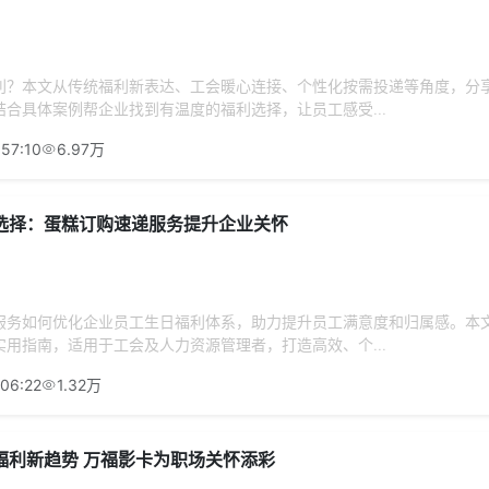
利？本文从传统福利新表达、工会暖心连接、个性化按需投递等角度，分
合具体案例帮企业找到有温度的福利选择，让员工感受...
:57:10
6.97万
选择：蛋糕订购速递服务提升企业关怀
服务如何优化企业员工生日福利体系，助力提升员工满意度和归属感。本
用指南，适用于工会及人力资源管理者，打造高效、个...
:06:22
1.32万
福利新趋势 万福影卡为职场关怀添彩