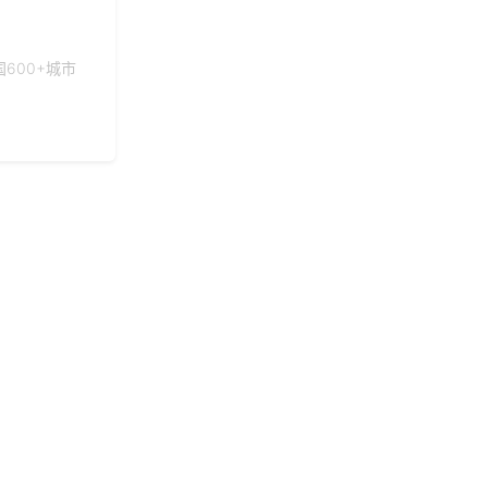
149***
1 天前
了解福利商城平台
获取礼品采购供应链
156***
2 天前
资料
600+城市
177***
22 天前
申请按需体验系统
176***
3 天前
选择了企业福利系统