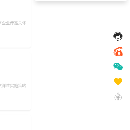
176***
3 天前
选择了企业福利系统
133***
24 天前
索要商城资料
198***
9 天前
咨询SaaS相关问题
享企业传递关怀
139***
7 天前
咨询供应商礼品
获取礼品商城搭建资
150***
4 天前
料
145***
18 天前
选择定制礼品商城
150***
24 天前
咨询SaaS相关问题
131***
9 小时前
选择工会福利系统
137***
7 天前
咨询SaaS相关问题
文详述实施策略
186***
28 天前
咨询SaaS相关问题
176***
24 天前
选择福利发放系统
149***
1 天前
选择了企业福利系统
咨询积分兑换商城开
140***
3 天前
发