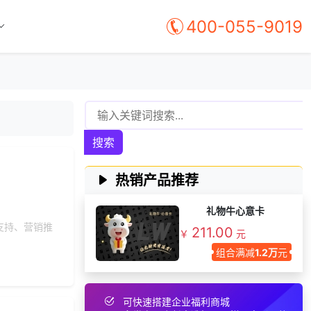
131***
9 小时前
选择工会福利系统
400-055-9019
137***
7 天前
咨询SaaS相关问题
186***
28 天前
咨询SaaS相关问题
176***
24 天前
选择福利发放系统
149***
1 天前
选择了企业福利系统
咨询积分兑换商城开
140***
3 天前
发
搜索
149***
1 天前
了解福利商城平台
热销产品推荐
获取礼品采购供应链
156***
2 天前
资料
礼物牛心意卡
177***
22 天前
申请按需体验系统
支持、营销推
211.00
￥
元
176***
3 天前
选择了企业福利系统
组合满减
1.2万
元
133***
24 天前
索要商城资料
198***
9 天前
咨询SaaS相关问题
可快速搭建企业福利商城
139***
7 天前
咨询供应商礼品