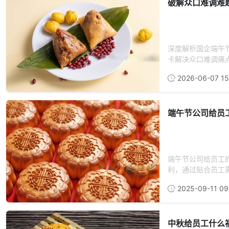
破解众口难调难
深度解析国企端午
卡解决众口难调痛
2026-06-07 15
端午节公司给员
端午节公司给员工
利，通过贴合员工需
2025-09-11 09
中秋给员工什么