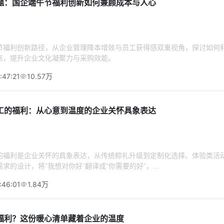
题：国企端午节福利创新如何兼顾成本与人心
节福利创新路径，从企业管理降本增效与员工获得感双重视角，探讨如何
点，提升企业文化凝聚力与采购效能。
:47:21
10.57万
工的福利：从心意到温度的企业关怀具象表达
的福利是企业关怀的具象表达，从传统粽礼升级到定制化选择、体验类活
求的设计，将“我想对你好”翻译成“你需要的好”，...
:46:01
1.84万
福利？这份暖心清单藏着企业的温度