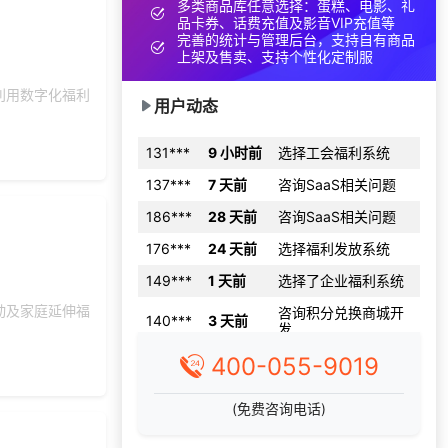
多类商品库任意选择：蛋糕、电影、礼
品卡券、话费充值及影音VIP充值等
获取礼品商城搭建资
150***
4 天前
料
完善的统计与管理后台，支持自有商品
上架及售卖、支持个性化定制服
145***
18 天前
选择定制礼品商城
利用数字化福利
150***
24 天前
咨询SaaS相关问题
用户动态
131***
9 小时前
选择工会福利系统
137***
7 天前
咨询SaaS相关问题
186***
28 天前
咨询SaaS相关问题
176***
24 天前
选择福利发放系统
149***
1 天前
选择了企业福利系统
咨询积分兑换商城开
140***
3 天前
动及家庭延伸福
发
149***
1 天前
了解福利商城平台
400-055-9019
获取礼品采购供应链
156***
2 天前
资料
(免费咨询电话)
177***
22 天前
申请按需体验系统