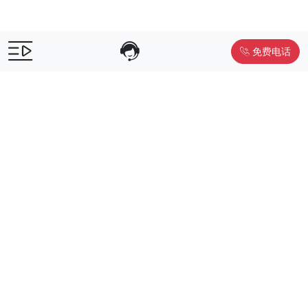
免费电话
售前咨询：
400-055-9019
售后电话：
400-012-6990
Powered by
www.liwuniu.com
积分商城搭建 企业员工福利礼品供
应商
Copyright ©2026 中鸿万礼（北京）企业服务管理有限公司
京ICP
备19015307号-1