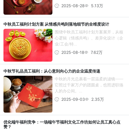
2025-08-28
5.13万
中秋员工福利计划方案 从情感共鸣到落地细节的全维度设计
围绕中秋员工福利计划方案展开，从核
心逻辑（情感共鸣）、差异化设计（企
业/工会/特...
2025-08-18
7.62万
中秋节礼品员工福利：从心意到向心力的企业温度传递
中秋的月光总裹着一层温柔的滤镜——
它照过千家万户的团圆桌，也照进职场
人的办公间。...
2025-09-03
2.35万
优化端午福利竞争：一场端午节福利文化工作坊如何让员工真心点
赞？