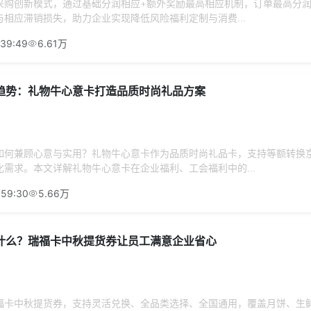
采购创新模式，通过基础分润相应+额外奖励最高相应机制，订单最高分
相应滞销损失，助力企业实现降低风险福利定制与消费...
:39:49
6.61万
趋势：礼物牛心意卡打造品质时尚礼品方案
如何兼顾心意与实用？礼物牛心意卡作为品质时尚礼品卡，支持等额转换
需求。本文详解礼物牛心意卡在企业福利、工会福利中的...
:59:30
5.66万
什么？瑞福卡中秋提货券让员工满意企业省心
福卡中秋提货券，支持灵活兑换、全品类选择、全国通用，覆盖月饼、生