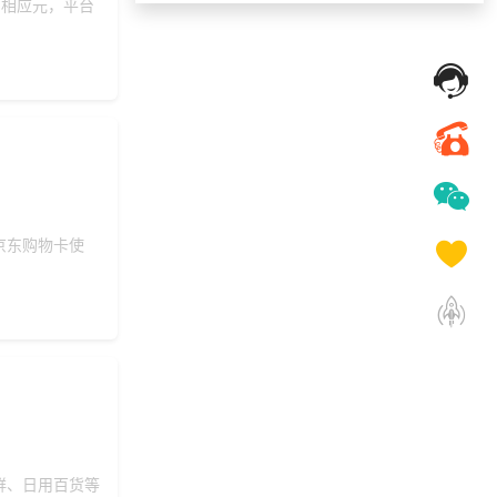
润相应元，平台
182***
17 天前
咨询工会福利平台
137***
8 天前
咨询SaaS相关问题
选择礼品卡商城系
186***
17 天前
统
137***
1 分钟前
索要商城资料
选择礼品卡商城系
176***
23 天前
统
京东购物卡使
索要福利礼品采购
132***
22 天前
资料
188***
9 天前
申请按需体验系统
189***
16 天前
加入分销
189***
8 天前
了解礼品代发系统
196***
42 分钟前
选择工会福利系统
182***
8 天前
选择福利发放系统
176***
9 天前
加入分销
鲜、日用百货等