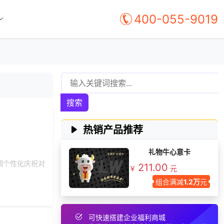
188***
9 天前
申请按需体验系统
400-055-9019
189***
16 天前
加入分销
189***
8 天前
了解礼品代发系统
196***
42 分钟前
选择工会福利系统
182***
8 天前
选择福利发放系统
176***
9 天前
加入分销
搜索
索要福利礼品采购
153***
24 天前
资料
166***
2 天前
了解礼品代发系统
热销产品推荐
150***
20 天前
咨询工会福利平台
礼物牛心意卡
133***
15 天前
选择礼品商城系统
调个性化庆祝对
211.00
￥
元
182***
17 天前
咨询工会福利平台
组合满减
1.2万
元
137***
8 天前
咨询SaaS相关问题
选择礼品卡商城系
186***
17 天前
统
可快速搭建企业福利商城