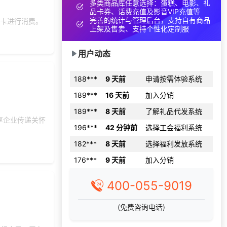
多类商品库任意选择：蛋糕、电影、礼
137***
1 分钟前
索要商城资料
品卡券、话费充值及影音VIP充值等
完善的统计与管理后台，支持自有商品
卡进行消费。
选择礼品卡商城系
176***
23 天前
上架及售卖、支持个性化定制服
统
索要福利礼品采购
132***
22 天前
用户动态
资料
188***
9 天前
申请按需体验系统
189***
16 天前
加入分销
189***
8 天前
了解礼品代发系统
享企业传递关怀
196***
42 分钟前
选择工会福利系统
182***
8 天前
选择福利发放系统
176***
9 天前
加入分销
索要福利礼品采购
153***
24 天前
资料
400-055-9019
166***
2 天前
了解礼品代发系统
(免费咨询电话)
150***
20 天前
咨询工会福利平台
133***
15 天前
选择礼品商城系统