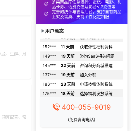
获取礼品商城搭建资
多类商品库任意选择：蛋糕、电影、礼
136***
29 天前
料
品卡券、话费充值及影音VIP充值等
完善的统计与管理后台，支持自有商品
182***
3 天前
选择工会福利系统
上架及售卖、支持个性化定制服
150***
2 天前
选择工会福利系统
用户动态
192***
29 天前
加入礼品平台
152***
11 天前
获取弹性福利资料
149***
19 天前
咨询SaaS相关问题
果蔬、生鲜、月
145***
22 天前
咨询积分商城搭建
137***
19 天前
加入分销
186***
23 天前
申请按需体验系统
175***
18 天前
选择福利发放系统
186***
8 天前
咨询工会福利平台
400-055-9019
199***
11 天前
咨询SaaS相关问题
、预算配置、常
193***
10 天前
咨询积分商城搭建
(免费咨询电话)
158***
3 天前
获取弹性福利资料