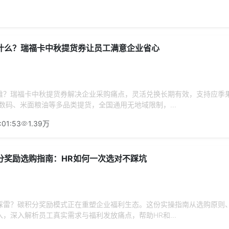
什么？瑞福卡中秋提货券让员工满意企业省心
难？瑞福卡中秋提货券解决企业采购痛点，灵活兑换长期有效，支持应季
数码、米面粮油等多品类提货，全国通用无地域限制，...
:01:53
1.39万
分奖励选购指南：HR如何一次选对不踩坑
踩雷？碳积分奖励模式正在重塑企业福利生态。这份实操指南从选购原则
，深入解析员工真实需求与福利发放痛点，帮助HR和...