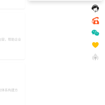
146***
4 天前
咨询工会福利平台
155***
25 天前
选择公司礼品商城
获取礼品商城搭建资
136***
29 天前
料
182***
3 天前
选择工会福利系统
150***
2 天前
选择工会福利系统
内容，帮助企业
192***
29 天前
加入礼品平台
152***
11 天前
获取弹性福利资料
149***
19 天前
咨询SaaS相关问题
145***
22 天前
咨询积分商城搭建
137***
19 天前
加入分销
186***
23 天前
申请按需体验系统
利体系构建方
175***
18 天前
选择福利发放系统
186***
8 天前
咨询工会福利平台