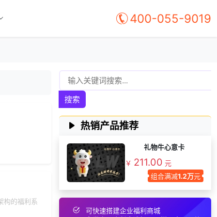
150***
2 天前
选择工会福利系统
400-055-9019
192***
29 天前
加入礼品平台
152***
11 天前
获取弹性福利资料
149***
19 天前
咨询SaaS相关问题
145***
22 天前
咨询积分商城搭建
137***
19 天前
加入分销
186***
23 天前
申请按需体验系统
搜索
175***
18 天前
选择福利发放系统
热销产品推荐
186***
8 天前
咨询工会福利平台
199***
11 天前
咨询SaaS相关问题
礼物牛心意卡
193***
10 天前
咨询积分商城搭建
211.00
￥
元
158***
3 天前
获取弹性福利资料
组合满减
1.2万
元
146***
4 天前
咨询工会福利平台
架构的福利系
155***
25 天前
选择公司礼品商城
可快速搭建企业福利商城