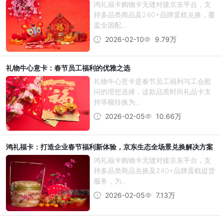
鸿礼福卡购物卡无缝对接京东平台，支
持多品类商品及240+品牌蛋糕兑换，覆
盖全国配...
2026-02-10
9.79万
礼物牛心意卡：春节员工福利的优雅之选
礼物牛心意卡是春节员工福利与工会慰
问的理想选择，这款品质时尚礼品卡支
持等额转换为...
2026-02-05
10.66万
鸿礼福卡：打造企业春节福利新体验，京东生态全场景兑换解决方案
鸿礼福卡购物卡无缝对接京东平台，支
持多品类商品兑换及240+品牌蛋糕提货
服务，为...
2026-02-05
7.13万