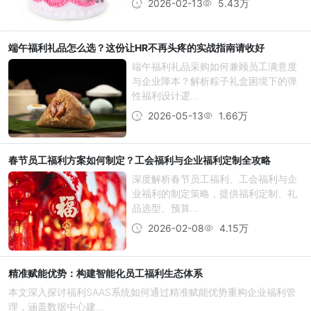
2026-02-13
5.43万
端午福利礼品怎么选？这份让HR不再头疼的实战指南请收好
端午福利礼品采购如何兼顾员工满意度
与企业降本？解析粽子礼盒困境下的弹
性福利设计逻...
2026-05-13
1.66万
春节员工福利方案如何制定？工会福利与企业福利定制全攻略
深度解析春节员工福利、工会福利与企
业福利的制定策略，提供福利定制、礼
品选型、预算...
2026-02-08
4.15万
精准赋能优势：构建智能化员工福利生态体系
本文深入探讨福利SAAS系统如何通过精准赋能优势重构企业福利管
理，涵盖数据中心建...