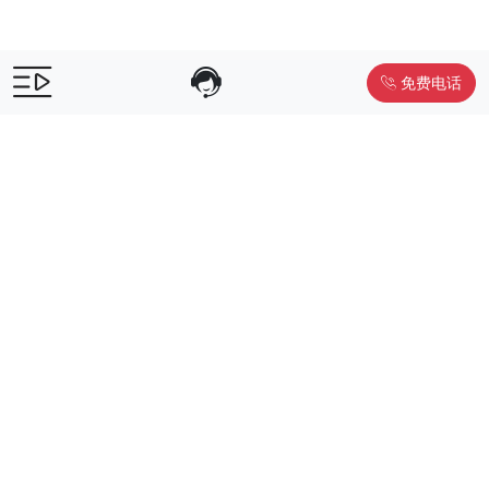
免费电话
售前咨询：
400-055-9019
售后电话：
400-012-6990
Powered by
www.liwuniu.com
积分商城搭建 企业员工福利礼品供
应商
Copyright ©2026 中鸿万礼（北京）企业服务管理有限公司
京ICP
备19015307号-1