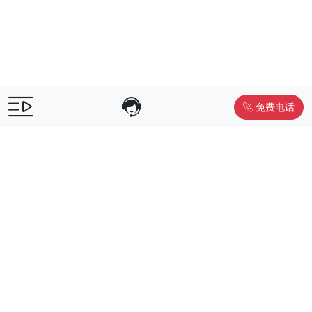
免费电话
售前咨询：
400-055-9019
售后电话：
400-012-6990
Powered by
www.liwuniu.com
积分商城搭建 企业员工福利礼品供
应商
Copyright ©2026 中鸿万礼（北京）企业服务管理有限公司
京ICP