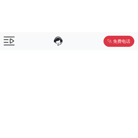
免费电话
售前咨询：
400-055-9019
售后电话：
400-012-6990
Powered by
www.liwuniu.com
积分商城搭建 企业员工福利礼品供
应商
Copyright ©2026 中鸿万礼（北京）企业服务管理有限公司
京ICP
备19015307号-1