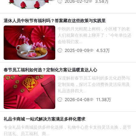
2026-02-12
3.58万
退休人员中秋节有福利吗？答案藏在这些政策与实践里
中秋的月光刚爬上树梢，小区楼下的老
人们就聚在长椅上聊开了：“今年单位还
会给我们发...
2025-09-09
4.53万
春节员工福利如何选？定制化方案让温暖直达人心
深度解析春节员工福利的多元化趋势与
定制策略，探讨工会消费券灵活应用及
礼品选择四大...
2026-04-08
11.38万
礼品卡商城 一站式解决方案满足多样化需求
专业礼品卡商城提供多样化选择，礼物牛心意卡支持灵活兑换，是节
日送礼、员工福利、商...