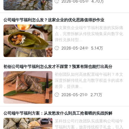
2026-06-05
4.70万
公司端午节福利怎么发？这家企业的优化思路值得抄作业
本文聚焦企业端午节福利发放的实际痛
点，完整拆解从传统实物集采向数字化
弹性兑换转型...
2026-05-24
5.14万
初创公司端午节福利怎么发才不踩雷？预算有限也能打出高分
初创团队如何高效配置端午福利？本文
深度拆解传统礼盒与数字权益卡的成本
差异，提供兼...
2026-05-21
2.71万
公司端午节福利方案：从发愁发什么到员工抢着晒的实战拆解
某科技公司行政团队实战重构公司端午
节福利方案，放弃传统粽子礼盒，引入