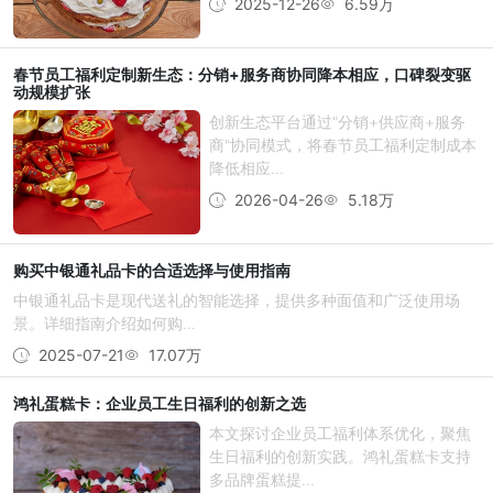
2025-12-26
6.59万
春节员工福利定制新生态：分销+服务商协同降本相应，口碑裂变驱
动规模扩张
创新生态平台通过"分销+供应商+服务
商"协同模式，将春节员工福利定制成本
降低相应...
2026-04-26
5.18万
购买中银通礼品卡的合适选择与使用指南
中银通礼品卡是现代送礼的智能选择，提供多种面值和广泛使用场
景。详细指南介绍如何购...
2025-07-21
17.07万
鸿礼蛋糕卡：企业员工生日福利的创新之选
本文探讨企业员工福利体系优化，聚焦
生日福利的创新实践。鸿礼蛋糕卡支持
多品牌蛋糕提...