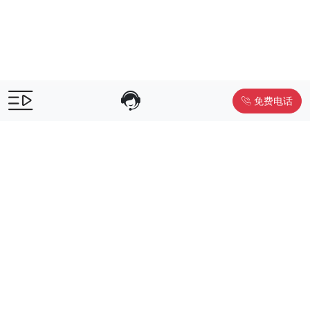
免费电话
售前咨询：
400-055-9019
售后电话：
400-012-6990
Powered by
www.liwuniu.com
积分商城搭建 企业员工福利礼品供
应商
Copyright ©2026 中鸿万礼（北京）企业服务管理有限公司
京ICP
备19015307号-1