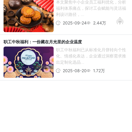
本文聚焦中小企业员工福利优化，分析
福利体系痛点，探讨工会赋能与灵活福
利设计路径，...
2025-09-24
2.44万
职工中秋福利：一份藏在月光里的企业温度
职工中秋福利已从标准化月饼转向个性
化、情感化表达，企业通过洞察需求推
出定制化选品...
2025-08-20
1.72万