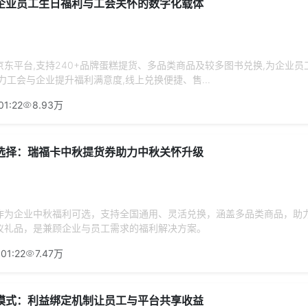
企业员工生日福利与工会关怀的数字化载体
东平台,支持240+品牌蛋糕提货、多品类商品及较多图书兑换,为企业员
力工会与企业提升福利满意度,线上兑换便捷、售...
01:22
8.93万
选择：瑞福卡中秋提货券助力中秋关怀升级
作为企业中秋福利可选，支持全国通用、灵活兑换，涵盖多品类商品，助
仪礼品，是兼顾企业与员工需求的福利解决方案。
01:22
7.47万
模式：利益绑定机制让员工与平台共享收益