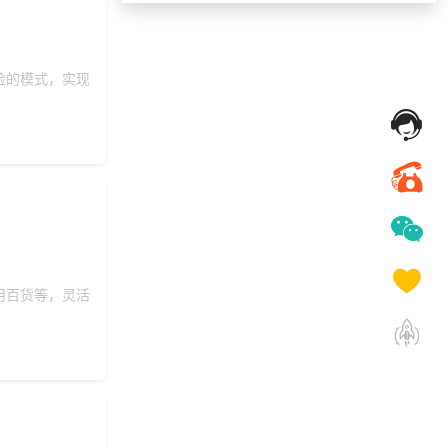
131***
17 天前
咨询一站式福利方案
191***
18 天前
索要商城资料
险的模式，实现
199***
18 天前
咨询积分商城搭建
159***
17 天前
了解礼品代发系统
193***
24 天前
选择工会福利系统
186***
8 天前
咨询积分商城搭建
147***
24 天前
申请按需体验系统
索要福利礼品采购资
191***
17 天前
料
159***
22 天前
咨询供应商礼品
用百货等，灵活
175***
26 天前
选择了企业福利系统
158***
22 天前
加入礼品平台
158***
19 天前
咨询积分商城搭建
155***
15 天前
咨询SaaS相关问题
186***
8 天前
加入礼品平台