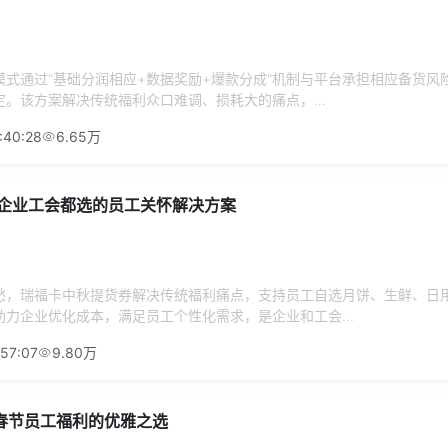
模式通过"基础分润相应+数据奖励+爆款分成"机制与平台承担相应备货风
。该方案解决传统福利众口难调、损耗大的痛点，...
:40:28
6.65万
 企业工会都选的员工关怀解决方案
愁，瑞福卡中秋提货券解决传统福利痛点，支持员工自选月饼、生鲜、日
力企业优化成本，满足员工个性化需求，是企业和工会...
:57:07
9.80万
春节员工福利的优雅之选