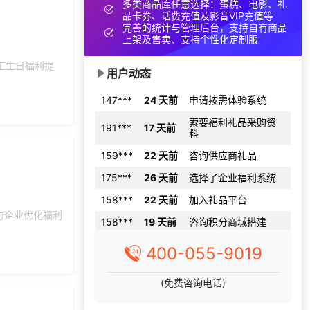
多类商品库任意选择：蛋糕、电影、礼
品卡券、话费充值及影音VIP充值等
159***
17 天前
了解礼品代发系统
完善的统计与管理后台，支持自有商品
上架及售卖、支持个性化定制服
193***
24 天前
选择工会福利系统
工生日福利提
186***
8 天前
咨询积分商城搭建
用户动态
147***
24 天前
申请按需体验系统
索要福利礼品采购资
191***
17 天前
料
159***
22 天前
咨询供应商礼品
175***
26 天前
选择了企业福利系统
158***
22 天前
加入礼品平台
158***
19 天前
咨询积分商城搭建
力企业优化福利
155***
15 天前
咨询SaaS相关问题
400-055-9019
186***
8 天前
加入礼品平台
176***
23 天前
咨询供应商礼品
(免费咨询电话)
197***
15 天前
咨询工会福利平台