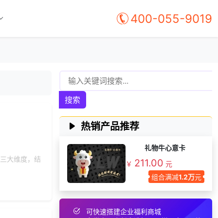
186***
8 天前
咨询积分商城搭建
400-055-9019
147***
24 天前
申请按需体验系统
索要福利礼品采购资
191***
17 天前
料
159***
22 天前
咨询供应商礼品
175***
26 天前
选择了企业福利系统
158***
22 天前
加入礼品平台
搜索
158***
19 天前
咨询积分商城搭建
155***
15 天前
咨询SaaS相关问题
热销产品推荐
186***
8 天前
加入礼品平台
礼物牛心意卡
176***
23 天前
咨询供应商礼品
接三大维度，结
211.00
￥
元
197***
15 天前
咨询工会福利平台
组合满减
1.2万
元
131***
17 天前
咨询一站式福利方案
191***
18 天前
索要商城资料
可快速搭建企业福利商城
199***
18 天前
咨询积分商城搭建