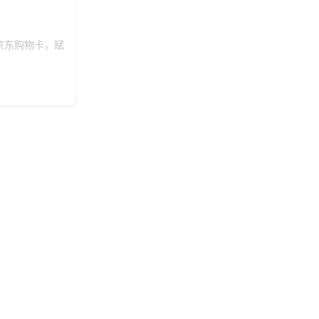
176***
23 天前
咨询供应商礼品
京东购物卡，赋