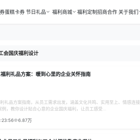
券
蛋糕卡券
节日礼品
福利商城
福利定制
招商合作
关于我们
工会国庆福利设计
员工福利礼品方案：暖到心里的企业关怀指南
工福利礼品方案指南，从员工需求出发，涵盖文化共鸣、实用至上、情感连
例，教你设计贴合心意的企业国庆福利，让员工感受...
:23:56
6.87万